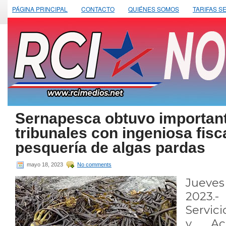
PÁGINA PRINCIPAL
CONTACTO
QUIÉNES SOMOS
TARIFAS S
Sernapesca obtuvo important
tribunales con ingeniosa fisca
pesquería de algas pardas
mayo 18, 2023
No comments
Jueve
2023.-
Servic
y Acu