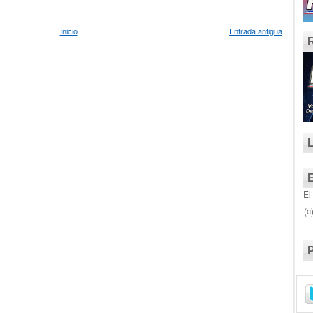
Inicio
Entrada antigua
El
(c