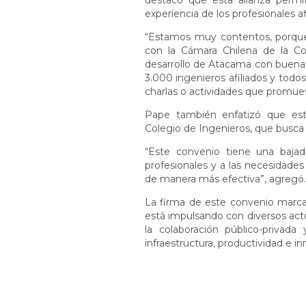
destacó que esta alianza permiti
experiencia de los profesionales af
“Estamos muy contentos, porque
con la Cámara Chilena de la Con
desarrollo de Atacama con buenas
3.000 ingenieros afiliados y todos 
charlas o actividades que promuev
Pape también enfatizó que este 
Colegio de Ingenieros, que busca f
“Este convenio tiene una baja
profesionales y a las necesidade
de manera más efectiva”, agregó.
La firma de este convenio marca
está impulsando con diversos actor
la colaboración público-privada
infraestructura, productividad e 