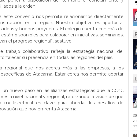
rá poner a disposición del territorio el conocimiento y
iliados a la orden.
 este convenio nos permite relacionarnos directamente
strucción en la región. Nuestro objetivo es aportar al
 ideas y buenos proyectos. El colegio cuenta con más de
están disponibles para colaborar en iniciativas, seminarios,
an el progreso regional”, sostuvo.
trabajo colaborativo refleja la estrategia nacional del
ortalecer su presencia en todas las regiones del país.
da regional que nos acerca más a las empresas, a los
s específicas de Atacama. Estar cerca nos permite aportar
 un nuevo paso en las alianzas estratégicas que la CChC
es a nivel nacional y regional, reforzando la visión de que
 y multisectorial es clave para abordar los desafíos de
innovación que hoy enfrenta Atacama.
20
vo
cr