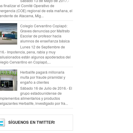
Sábado 13 de Mayo de 2017.-
as finalizar el Comité Operativo de
ergencia (COE) regional de esta mañana, el
tendente de Atacama, Mig...
Colegio Cervantino Copiapó:
Graves denuncias por Maltrato
Escolar de profesor hacia
alumnos de enseñanza básica
Lunes 12 de Septiembre de
16.- Impotencia, pena, rabia y muy
silusionados están algunos apoderados del
legio Cervantino en Copiapó,...
Herbalife pagará millonaria
multa por fraude piramidal y
engaño a clientes
Sábado 16 de Julio de 2016.- El
grupo estadounidense de
mplementos alimentarios y productos
elgazantes Herbalife, investigado por fra...
SÍGUENOS EN TWITTER!