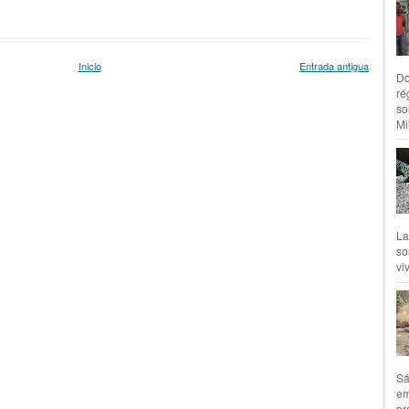
Inicio
Entrada antigua
Do
ré
so
Mil
La
so
vi
Sá
em
pr