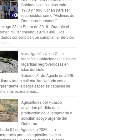
Soldados conscriptos entre
1973 y 1990 luchan para ser
reconocidos como "Víctimas de
Derechos Humanos"
mingo 28 de Enero de 2018.- Durante el
gimen militar chileno (1973-1990), los
ldados conscriptos que cumplían el Servicio
itar ...
Investigación U. de Chile
identifica poblaciones únicas de
lagartijas negroverdosas en
islas del cielo
Sábado 01 de Agosto de 2026.-
 flora y fauna chilena, tan variada como
rprendente, alberga especies capaces de
vir en los ecosistemas...
Agricultores del Huasco
advierten pérdida de la
producción de la temporada y
solicitan apoyo urgente del
Gobierno
bado 01 de Agosto de 2026.- La
ergencia para los agricultores de la
ovincia del Huasco no terminó cuando