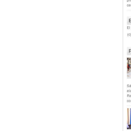
ce
El
(c
Sá
el
Re
co