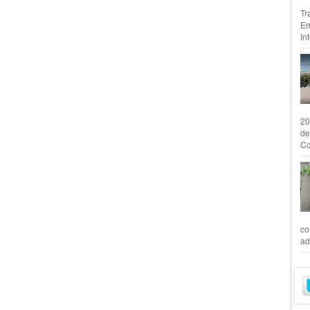
Tr
Em
In
20
de
Co
co
ad