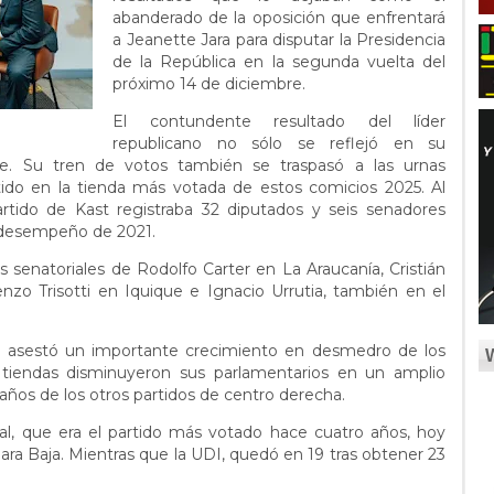
abanderado de la oposición que enfrentará
a Jeanette Jara para disputar la Presidencia
de la República en la segunda vuelta del
próximo 14 de diciembre.
El contundente resultado del líder
republicano no sólo se reflejó en su
. Su tren de votos también se traspasó a las urnas
tido en la tienda más votada de estos comicios 2025. Al
rtido de Kast registraba 32 diputados y seis senadores
l desempeño de 2021.
as senatoriales de Rodolfo Carter en La Araucanía, Cristián
nzo Trisotti en Iquique e Ignacio Urrutia, también en el
no asestó un importante crecimiento en desmedro de los
 tiendas disminuyeron sus parlamentarios en un amplio
scaños de los otros partidos de centro derecha.
l, que era el partido más votado hace cuatro años, hoy
ara Baja. Mientras que la UDI, quedó en 19 tras obtener 23