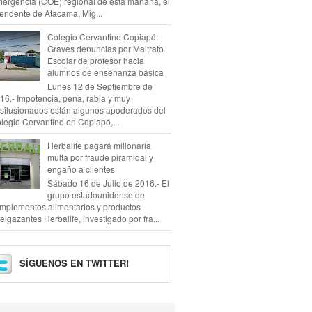
ergencia (COE) regional de esta mañana, el
tendente de Atacama, Mig...
Colegio Cervantino Copiapó:
Graves denuncias por Maltrato
Escolar de profesor hacia
alumnos de enseñanza básica
Lunes 12 de Septiembre de
16.- Impotencia, pena, rabia y muy
silusionados están algunos apoderados del
legio Cervantino en Copiapó,...
Herbalife pagará millonaria
multa por fraude piramidal y
engaño a clientes
Sábado 16 de Julio de 2016.- El
grupo estadounidense de
mplementos alimentarios y productos
elgazantes Herbalife, investigado por fra...
SÍGUENOS EN TWITTER!