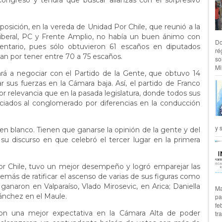
Congreso y tendrá que buscar alianzas con el sorpresivo
oposición, en la vereda de Unidad Por Chile, que reunió a la
Liberal, PC y Frente Amplio, no había un buen ánimo con
Do
ntario, pues sólo obtuvieron 61 escaños en diputados
ré
n por tener entre 70 a 75 escaños.
so
Mil
gará a negociar con el Partido de la Gente, que obtuvo 14
 sus fuerzas en la Cámara baja. Así, el partido de Franco
or relevancia que en la pasada legislatura, donde todos sus
ciados al conglomerado por diferencias en la conducción
y 
n blanco. Tienen que ganarse la opinión de la gente y del
s su discurso en que celebró el tercer lugar en la primera
or Chile, tuvo un mejor desempeño y logró emparejar las
demás de ratificar el ascenso de varias de sus figuras como
ganaron en Valparaíso, Vlado Mirosevic, en Arica; Daniella
Ma
Sánchez en el Maule.
pa
fe
con una mejor expectativa en la Cámara Alta de poder
tr