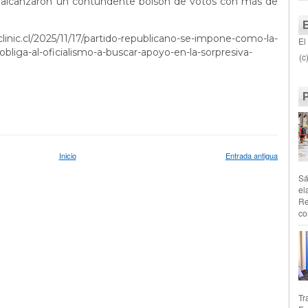
e alcanzaron un contundente bolsón de votos con más de
linic.cl/2025/11/17/partido-republicano-se-impone-como-la-
El
obliga-al-oficialismo-a-buscar-apoyo-en-la-sorpresiva-
(c
Inicio
Entrada antigua
Sá
el
Re
co
Tr