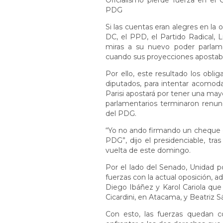
Oficialismo pierde fuerza en el 
PDG
Si las cuentas eran alegres en la 
DC, el PPD, el Partido Radical, 
miras a su nuevo poder parlame
cuando sus proyecciones apostaba
Por ello, este resultado los obli
diputados, para intentar acomodar
Parisi apostará por tener una may
parlamentarios terminaron renun
del PDG.
“Yo no ando firmando un cheque e
PDG”, dijo el presidenciable, tra
vuelta de este domingo.
Por el lado del Senado, Unidad p
fuerzas con la actual oposición, a
Diego Ibáñez y Karol Cariola que 
Cicardini, en Atacama, y Beatriz 
Con esto, las fuerzas quedan 