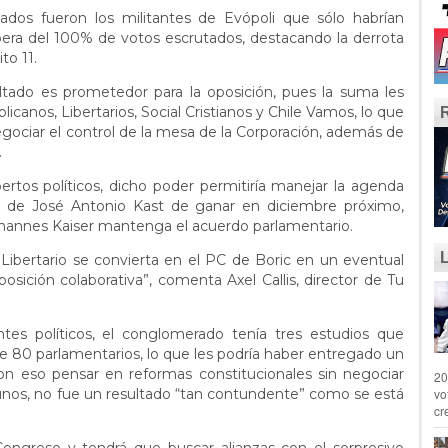
cados fueron los militantes de Evópoli que sólo habrían
pera del 100% de votos escrutados, destacando la derrota
to 11.
ltado es prometedor para la oposición, pues la suma les
canos, Libertarios, Social Cristianos y Chile Vamos, lo que
negociar el control de la mesa de la Corporación, además de
.
pertos políticos, dicho poder permitiría manejar la agenda
no de José Antonio Kast de ganar en diciembre próximo,
ohannes Kaiser mantenga el acuerdo parlamentario.
Libertario se convierta en el PC de Boric en un eventual
osición colaborativa”, comenta Axel Callis, director de Tu
ntes políticos, el conglomerado tenía tres estudios que
 80 parlamentarios, lo que les podría haber entregado un
on eso pensar en reformas constitucionales sin negociar
20
vo
algunos, no fue un resultado “tan contundente” como se está
cr