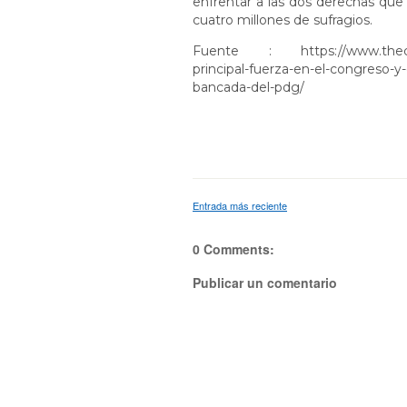
enfrentar a las dos derechas qu
cuatro millones de sufragios.
Fuente :
https://www.thec
principal-fuerza-en-el-congreso-y-
bancada-del-pdg/
Entrada más reciente
0 Comments:
Publicar un comentario