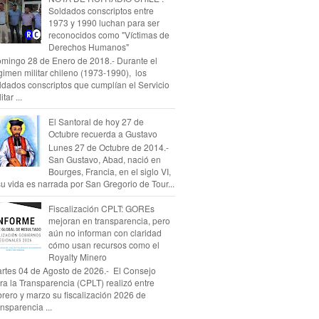
Soldados conscriptos entre
1973 y 1990 luchan para ser
reconocidos como "Víctimas de
Derechos Humanos"
mingo 28 de Enero de 2018.- Durante el
gimen militar chileno (1973-1990), los
ldados conscriptos que cumplían el Servicio
itar ...
El Santoral de hoy 27 de
Octubre recuerda a Gustavo
Lunes 27 de Octubre de 2014.-
San Gustavo, Abad, nació en
Bourges, Francia, en el siglo VI,
su vida es narrada por San Gregorio de Tour...
Fiscalización CPLT: GOREs
mejoran en transparencia, pero
aún no informan con claridad
cómo usan recursos como el
Royalty Minero
rtes 04 de Agosto de 2026.- El Consejo
ra la Transparencia (CPLT) realizó entre
brero y marzo su fiscalización 2026 de
ansparencia ...