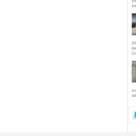
Em
In
20
de
Co
co
ad