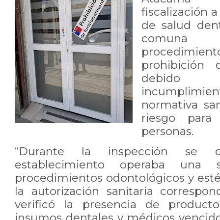
fiscalización 
de salud dent
comuna 
procedimient
prohibición 
debido 
incumplimie
normativa san
riesgo para
personas.
“Durante la inspección se 
establecimiento operaba una 
procedimientos odontológicos y esté
la autorización sanitaria correspo
verificó la presencia de product
insumos dentales y médicos vencid