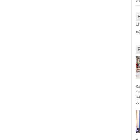
El
(c
Sá
el
Re
co