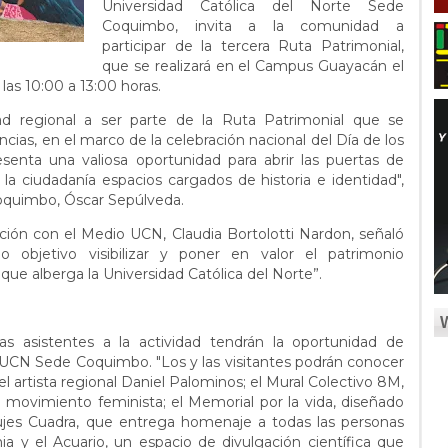
Universidad Católica del Norte Sede
Coquimbo, invita a la comunidad a
participar de la tercera Ruta Patrimonial,
que se realizará en el Campus Guayacán el
as 10:00 a 13:00 horas.
d regional a ser parte de la Ruta Patrimonial que se
cias, en el marco de la celebración nacional del Día de los
esenta una valiosa oportunidad para abrir las puertas de
a ciudadanía espacios cargados de historia e identidad",
Coquimbo, Óscar Sepúlveda.
ación con el Medio UCN, Claudia Bortolotti Nardon, señaló
mo objetivo visibilizar y poner en valor el patrimonio
l que alberga la Universidad Católica del Norte”.
nas asistentes a la actividad tendrán la oportunidad de
 UCN Sede Coquimbo. "Los y las visitantes podrán conocer
l artista regional Daniel Palominos; el Mural Colectivo 8M,
 el movimiento feminista; el Memorial por la vida, diseñado
ujes Cuadra, que entrega homenaje a todas las personas
a y el Acuario, un espacio de divulgación científica que