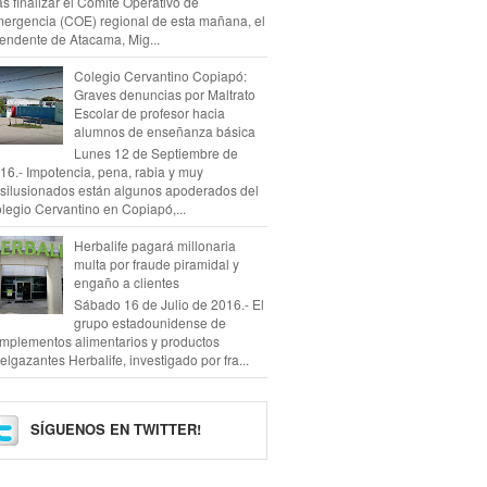
as finalizar el Comité Operativo de
ergencia (COE) regional de esta mañana, el
tendente de Atacama, Mig...
Colegio Cervantino Copiapó:
Graves denuncias por Maltrato
Escolar de profesor hacia
alumnos de enseñanza básica
Lunes 12 de Septiembre de
16.- Impotencia, pena, rabia y muy
silusionados están algunos apoderados del
legio Cervantino en Copiapó,...
Herbalife pagará millonaria
multa por fraude piramidal y
engaño a clientes
Sábado 16 de Julio de 2016.- El
grupo estadounidense de
mplementos alimentarios y productos
elgazantes Herbalife, investigado por fra...
SÍGUENOS EN TWITTER!