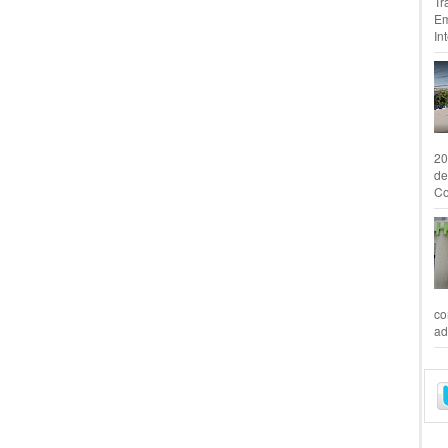
Tr
Em
In
20
de
Co
co
ad