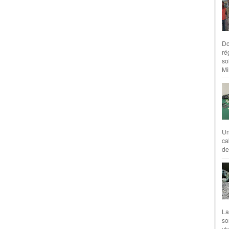
Do
ré
so
Mil
Un
ca
de
La
so
vi