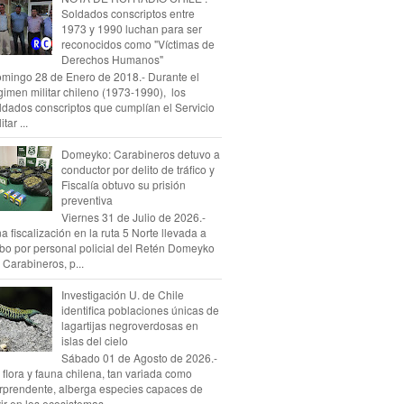
Soldados conscriptos entre
1973 y 1990 luchan para ser
reconocidos como "Víctimas de
Derechos Humanos"
mingo 28 de Enero de 2018.- Durante el
gimen militar chileno (1973-1990), los
ldados conscriptos que cumplían el Servicio
itar ...
Domeyko: Carabineros detuvo a
conductor por delito de tráfico y
Fiscalía obtuvo su prisión
preventiva
Viernes 31 de Julio de 2026.-
a fiscalización en la ruta 5 Norte llevada a
bo por personal policial del Retén Domeyko
 Carabineros, p...
Investigación U. de Chile
identifica poblaciones únicas de
lagartijas negroverdosas en
islas del cielo
Sábado 01 de Agosto de 2026.-
 flora y fauna chilena, tan variada como
rprendente, alberga especies capaces de
vir en los ecosistemas...