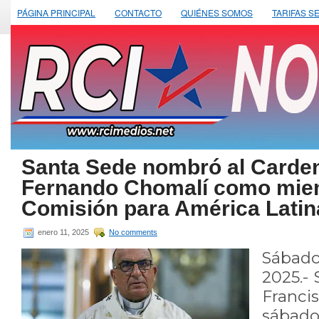
PÁGINA PRINCIPAL
CONTACTO
QUIÉNES SOMOS
TARIFAS S
Santa Sede nombró al Carde
Fernando Chomalí como miem
Comisión para América Latin
enero 11, 2025
No comments
Sábad
2025.-
Franc
sába