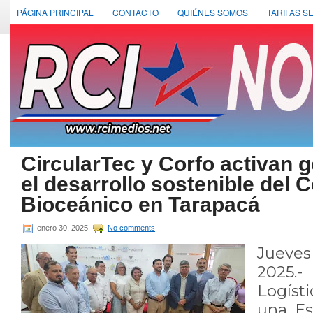
PÁGINA PRINCIPAL
CONTACTO
QUIÉNES SOMOS
TARIFAS S
CircularTec y Corfo activan 
el desarrollo sostenible del 
Bioceánico en Tarapacá
enero 30, 2025
No comments
Jueve
2025
Logíst
una Es