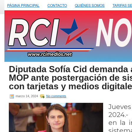
PÁGINA PRINCIPAL
CONTACTO
QUIÉNES SOMOS
TARIFAS S
Diputada Sofía Cid demanda 
MOP ante postergación de si
con tarjetas y medios digital
marzo 14, 2024
No comments
Jueve
2024.-
en la 
siste