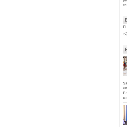
ce
El
(c
Sá
el
Re
co