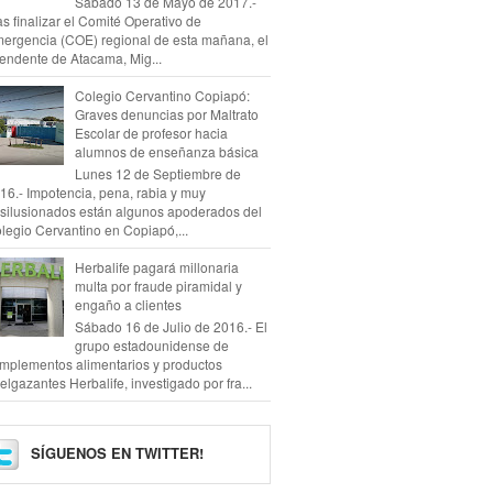
Sábado 13 de Mayo de 2017.-
as finalizar el Comité Operativo de
ergencia (COE) regional de esta mañana, el
tendente de Atacama, Mig...
Colegio Cervantino Copiapó:
Graves denuncias por Maltrato
Escolar de profesor hacia
alumnos de enseñanza básica
Lunes 12 de Septiembre de
16.- Impotencia, pena, rabia y muy
silusionados están algunos apoderados del
legio Cervantino en Copiapó,...
Herbalife pagará millonaria
multa por fraude piramidal y
engaño a clientes
Sábado 16 de Julio de 2016.- El
grupo estadounidense de
mplementos alimentarios y productos
elgazantes Herbalife, investigado por fra...
SÍGUENOS EN TWITTER!