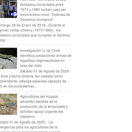
Soldados conscriptos entre
1973 y 1990 luchan para ser
reconocidos como "Víctimas de
Derechos Humanos"
mingo 28 de Enero de 2018.- Durante el
gimen militar chileno (1973-1990), los
ldados conscriptos que cumplían el Servicio
itar ...
Investigación U. de Chile
identifica poblaciones únicas de
lagartijas negroverdosas en
islas del cielo
Sábado 01 de Agosto de 2026.-
 flora y fauna chilena, tan variada como
rprendente, alberga especies capaces de
vir en los ecosistemas...
Agricultores del Huasco
advierten pérdida de la
producción de la temporada y
solicitan apoyo urgente del
Gobierno
bado 01 de Agosto de 2026.- La
ergencia para los agricultores de la
ovincia del Huasco no terminó cuando