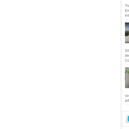
Tr
Em
In
20
de
Co
co
ad