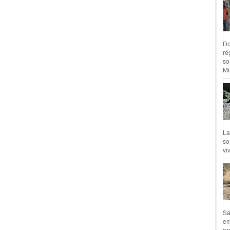
Do
ré
so
Mil
La
so
vi
Sá
em
pr