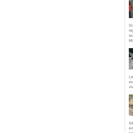
Do
ré
so
Mil
La
so
vi
Sá
em
pr