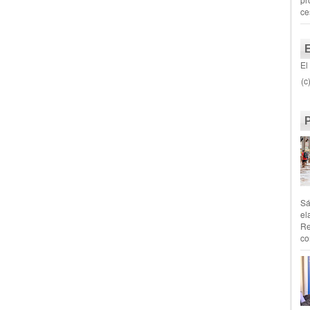
ce
El
(c
Sá
el
Re
co