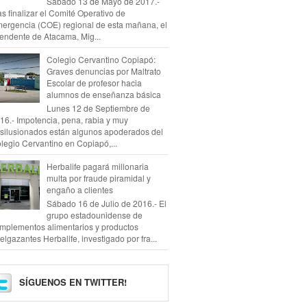
Sábado 13 de Mayo de 2017.-
as finalizar el Comité Operativo de
ergencia (COE) regional de esta mañana, el
tendente de Atacama, Mig...
Colegio Cervantino Copiapó:
Graves denuncias por Maltrato
Escolar de profesor hacia
alumnos de enseñanza básica
Lunes 12 de Septiembre de
16.- Impotencia, pena, rabia y muy
silusionados están algunos apoderados del
legio Cervantino en Copiapó,...
Herbalife pagará millonaria
multa por fraude piramidal y
engaño a clientes
Sábado 16 de Julio de 2016.- El
grupo estadounidense de
mplementos alimentarios y productos
elgazantes Herbalife, investigado por fra...
SÍGUENOS EN TWITTER!