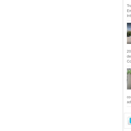
Tr
Em
In
20
de
Co
co
ad