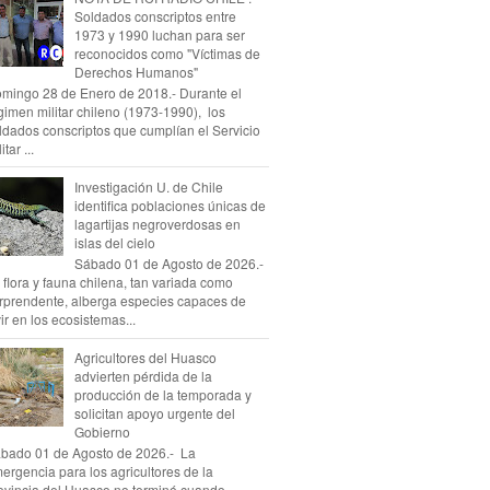
Soldados conscriptos entre
1973 y 1990 luchan para ser
reconocidos como "Víctimas de
Derechos Humanos"
mingo 28 de Enero de 2018.- Durante el
gimen militar chileno (1973-1990), los
ldados conscriptos que cumplían el Servicio
itar ...
Investigación U. de Chile
identifica poblaciones únicas de
lagartijas negroverdosas en
islas del cielo
Sábado 01 de Agosto de 2026.-
 flora y fauna chilena, tan variada como
rprendente, alberga especies capaces de
vir en los ecosistemas...
Agricultores del Huasco
advierten pérdida de la
producción de la temporada y
solicitan apoyo urgente del
Gobierno
bado 01 de Agosto de 2026.- La
ergencia para los agricultores de la
ovincia del Huasco no terminó cuando