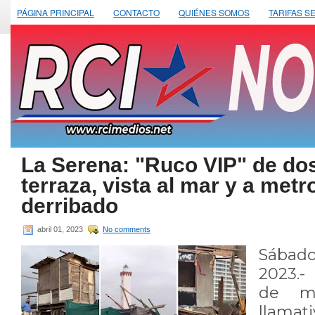
PÁGINA PRINCIPAL
CONTACTO
QUIÉNES SOMOS
TARIFAS S
La Serena: "Ruco VIP" de do
terraza, vista al mar y a metr
derribado
abril 01, 2023
No comments
Sábad
2023.-
de ma
llamat