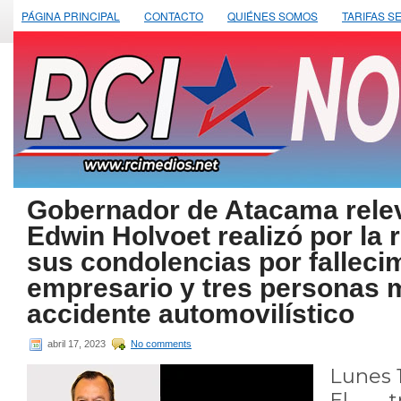
PÁGINA PRINCIPAL
CONTACTO
QUIÉNES SOMOS
TARIFAS S
Gobernador de Atacama relev
Edwin Holvoet realizó por la 
sus condolencias por falleci
empresario y tres personas 
accidente automovilístico
abril 17, 2023
No comments
Lunes 1
El tr