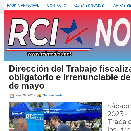
PÁGINA PRINCIPAL
CONTACTO
QUIÉNES SOMOS
TARIFAS S
Dirección del Trabajo fiscaliz
obligatorio e irrenunciable de
de mayo
abril 29, 2023
No comments
Sábad
2023.-
Trabajo
las tr