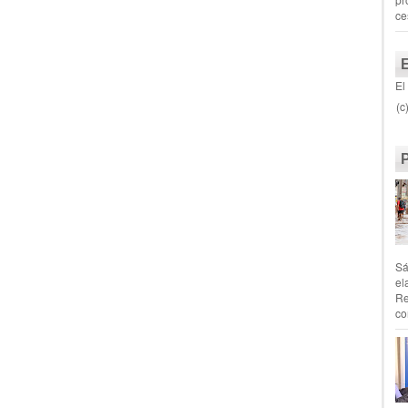
ce
El
(c
Sá
el
Re
co