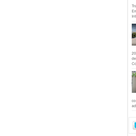
Tr
Em
In
20
de
Co
co
ad