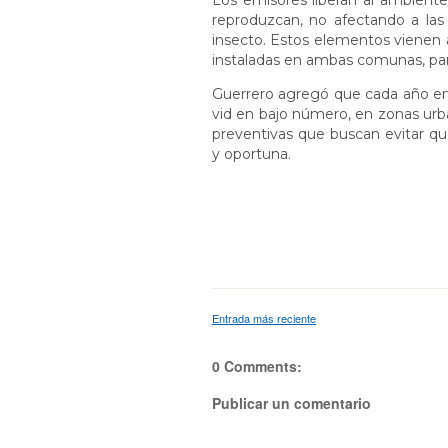
Los emisores liberan al ambiente 
reproduzcan, no afectando a las 
insecto. Estos elementos vienen 
instaladas en ambas comunas, para 
Guerrero agregó que cada año en l
vid en bajo número, en zonas u
preventivas que buscan evitar qu
y oportuna.
Entrada más reciente
0 Comments:
Publicar un comentario