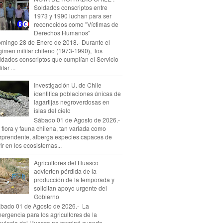
Soldados conscriptos entre
1973 y 1990 luchan para ser
reconocidos como "Víctimas de
Derechos Humanos"
mingo 28 de Enero de 2018.- Durante el
gimen militar chileno (1973-1990), los
ldados conscriptos que cumplían el Servicio
itar ...
Investigación U. de Chile
identifica poblaciones únicas de
lagartijas negroverdosas en
islas del cielo
Sábado 01 de Agosto de 2026.-
 flora y fauna chilena, tan variada como
rprendente, alberga especies capaces de
vir en los ecosistemas...
Agricultores del Huasco
advierten pérdida de la
producción de la temporada y
solicitan apoyo urgente del
Gobierno
bado 01 de Agosto de 2026.- La
ergencia para los agricultores de la
ovincia del Huasco no terminó cuando