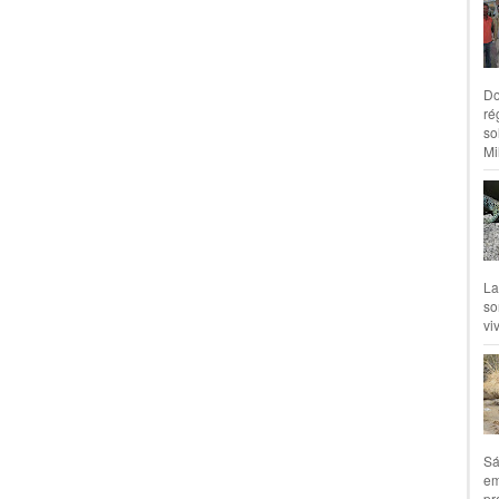
Do
ré
so
Mil
La
so
vi
Sá
em
pr