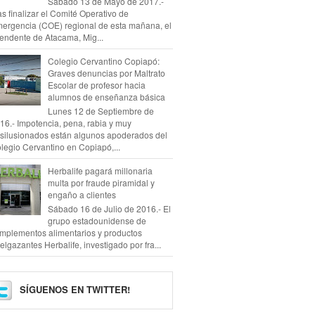
Sábado 13 de Mayo de 2017.-
as finalizar el Comité Operativo de
ergencia (COE) regional de esta mañana, el
tendente de Atacama, Mig...
Colegio Cervantino Copiapó:
Graves denuncias por Maltrato
Escolar de profesor hacia
alumnos de enseñanza básica
Lunes 12 de Septiembre de
16.- Impotencia, pena, rabia y muy
silusionados están algunos apoderados del
legio Cervantino en Copiapó,...
Herbalife pagará millonaria
multa por fraude piramidal y
engaño a clientes
Sábado 16 de Julio de 2016.- El
grupo estadounidense de
mplementos alimentarios y productos
elgazantes Herbalife, investigado por fra...
SÍGUENOS EN TWITTER!