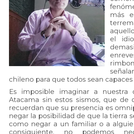
fenóme
más es
terrem
aquell
el idi
dema
enr
rimbom
señala
chileno para que todos sean capaces
Es imposible imaginar a nuestra 
Atacama sin estos sismos, que de 
recuerdan que su presencia es omnip
negar la posibilidad de que la tierra s
como negar a un familiar o a algui
consiguiente, no podemos neg