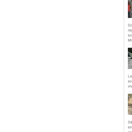
Do
ré
so
Mil
La
so
vi
Sá
em
pr