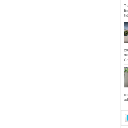
Tr
Em
In
20
de
Co
co
ad