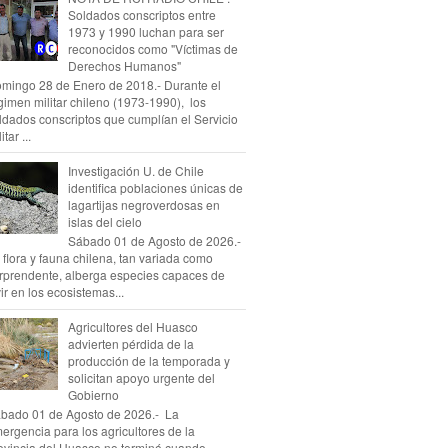
Soldados conscriptos entre
1973 y 1990 luchan para ser
reconocidos como "Víctimas de
Derechos Humanos"
mingo 28 de Enero de 2018.- Durante el
gimen militar chileno (1973-1990), los
ldados conscriptos que cumplían el Servicio
itar ...
Investigación U. de Chile
identifica poblaciones únicas de
lagartijas negroverdosas en
islas del cielo
Sábado 01 de Agosto de 2026.-
 flora y fauna chilena, tan variada como
rprendente, alberga especies capaces de
vir en los ecosistemas...
Agricultores del Huasco
advierten pérdida de la
producción de la temporada y
solicitan apoyo urgente del
Gobierno
bado 01 de Agosto de 2026.- La
ergencia para los agricultores de la
ovincia del Huasco no terminó cuando