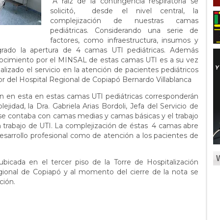
“A raíz de la contingencia respiratoria se
solicitó, desde el nivel central, la
complejización de nuestras camas
pediátricas. Considerando una serie de
factores, como infraestructura, insumos y
grado la apertura de 4 camas UTI pediátricas. Además
ocimiento por el MINSAL de estas camas UTI es a su vez
ealizado el servicio en la atención de pacientes pediátricos
r del Hospital Regional de Copiapó Bernardo Villablanca
n en esta en estas camas UTI pediátricas corresponderán
ejidad, la Dra. Gabriela Arias Bordoli, Jefa del Servicio de
se contaba con camas medias y camas básicas y el trabajo
 trabajo de UTI. La complejización de éstas 4 camas abre
sarrollo profesional como de atención a los pacientes de
bicada en el tercer piso de la Torre de Hospitalización
gional de Copiapó y al momento del cierre de la nota se
ción.