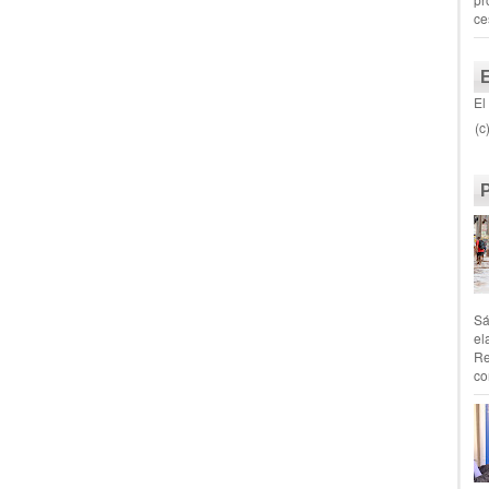
ce
El
(c
Sá
el
Re
co