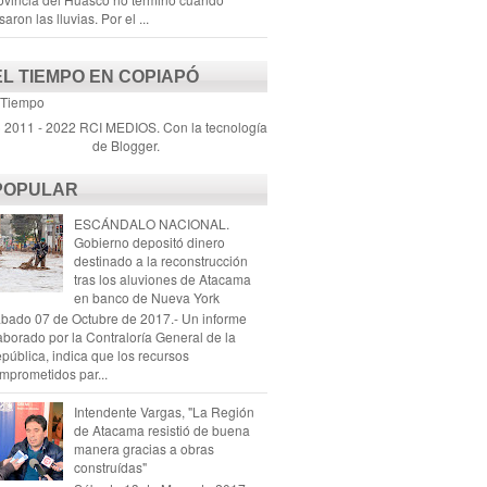
saron las lluvias. Por el ...
EL TIEMPO EN COPIAPÓ
 Tiempo
) 2011 - 2022 RCI MEDIOS. Con la tecnología
de
Blogger
.
POPULAR
ESCÁNDALO NACIONAL.
Gobierno depositó dinero
destinado a la reconstrucción
tras los aluviones de Atacama
en banco de Nueva York
bado 07 de Octubre de 2017.- Un informe
aborado por la Contraloría General de la
pública, indica que los recursos
mprometidos par...
Intendente Vargas, "La Región
de Atacama resistió de buena
manera gracias a obras
construídas"