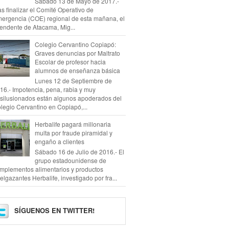
Sábado 13 de Mayo de 2017.-
as finalizar el Comité Operativo de
ergencia (COE) regional de esta mañana, el
tendente de Atacama, Mig...
Colegio Cervantino Copiapó:
Graves denuncias por Maltrato
Escolar de profesor hacia
alumnos de enseñanza básica
Lunes 12 de Septiembre de
16.- Impotencia, pena, rabia y muy
silusionados están algunos apoderados del
legio Cervantino en Copiapó,...
Herbalife pagará millonaria
multa por fraude piramidal y
engaño a clientes
Sábado 16 de Julio de 2016.- El
grupo estadounidense de
mplementos alimentarios y productos
elgazantes Herbalife, investigado por fra...
SÍGUENOS EN TWITTER!