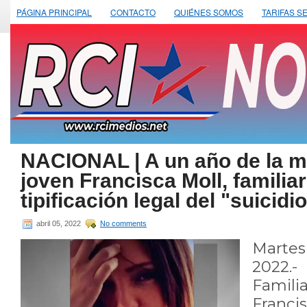
PÁGINA PRINCIPAL
CONTACTO
QUIÉNES SOMOS
TARIFAS S
NACIONAL | A un año de la m
joven Francisca Moll, familia
tipificación legal del "suicidi
abril 05, 2022
No comments
Marte
2022.
Famil
Franc