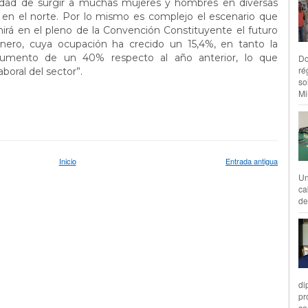
ilidad de surgir a muchas mujeres y hombres en diversas
 en el norte. Por lo mismo es complejo el escenario que
irá en el pleno de la Convención Constituyente el futuro
ero, cuya ocupación ha crecido un 15,4%, en tanto la
umento de un 40% respecto al año anterior, lo que
Do
ré
boral del sector”.
so
Mil
Inicio
Entrada antigua
Un
ca
de
di
pr
co