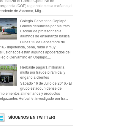
as finalizar el Comité Operativo de
ergencia (COE) regional de esta mañana, el
tendente de Atacama, Mig...
Colegio Cervantino Copiapó:
Graves denuncias por Maltrato
Escolar de profesor hacia
alumnos de enseñanza básica
Lunes 12 de Septiembre de
16.- Impotencia, pena, rabia y muy
silusionados están algunos apoderados del
legio Cervantino en Copiapó,...
Herbalife pagará millonaria
multa por fraude piramidal y
engaño a clientes
Sábado 16 de Julio de 2016.- El
grupo estadounidense de
mplementos alimentarios y productos
elgazantes Herbalife, investigado por fra...
SÍGUENOS EN TWITTER!