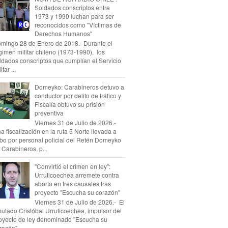
Soldados conscriptos entre
1973 y 1990 luchan para ser
reconocidos como "Víctimas de
Derechos Humanos"
mingo 28 de Enero de 2018.- Durante el
gimen militar chileno (1973-1990), los
ldados conscriptos que cumplían el Servicio
itar ...
Domeyko: Carabineros detuvo a
conductor por delito de tráfico y
Fiscalía obtuvo su prisión
preventiva
Viernes 31 de Julio de 2026.-
a fiscalización en la ruta 5 Norte llevada a
bo por personal policial del Retén Domeyko
 Carabineros, p...
"Convirtió el crimen en ley":
Urruticoechea arremete contra
aborto en tres causales tras
proyecto "Escucha su corazón"
Viernes 31 de Julio de 2026.- El
putado Cristóbal Urruticoechea, impulsor del
oyecto de ley denominado "Escucha su
razón", ...