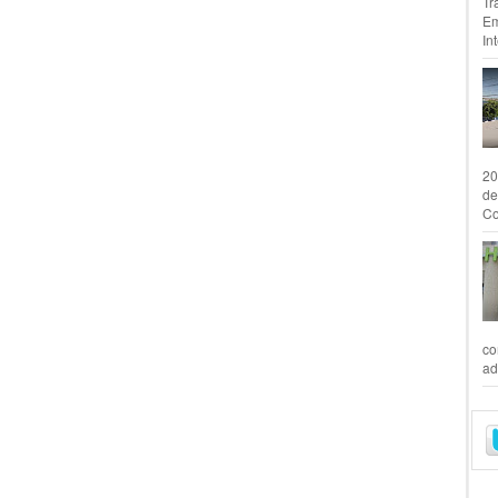
Tr
Em
In
20
de
Co
co
ad