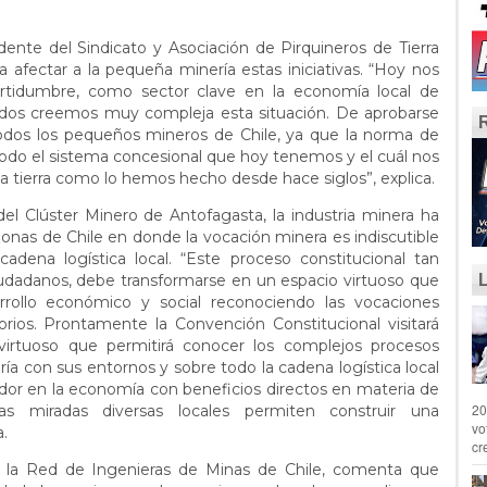
sidente del Sindicato y Asociación de Pirquineros de Tierra
a afectar a la pequeña minería estas iniciativas. “Hoy nos
rtidumbre, como sector clave en la economía local de
ados creemos muy compleja esta situación. De aprobarse
 todos los pequeños mineros de Chile, ya que la norma de
do el sistema concesional que hoy tenemos y el cuál nos
 la tierra como lo hemos hecho desde hace siglos”, explica.
el Clúster Minero de Antofagasta, la industria minera ha
 zonas de Chile en donde la vocación minera es indiscutible
cadena logística local. “Este proceso constitucional tan
iudadanos, debe transformarse en un espacio virtuoso que
rrollo económico y social reconociendo las vocaciones
torios. Prontamente la Convención Constitucional visitará
virtuoso que permitirá conocer los complejos procesos
ería con sus entornos y sobre todo la cadena logística local
dor en la economía con beneficios directos en materia de
20
 miradas diversas locales permiten construir una
vo
.
cr
 la Red de Ingenieras de Minas de Chile, comenta que