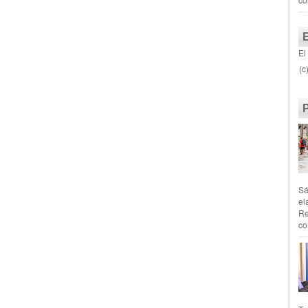
El
(c
Sá
el
Re
co