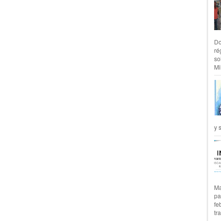
Do
ré
so
Mil
y 
Ma
pa
fe
tr