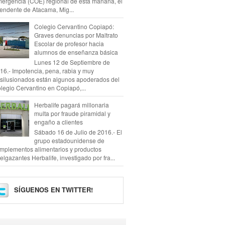
ergencia (COE) regional de esta mañana, el
tendente de Atacama, Mig...
Colegio Cervantino Copiapó:
Graves denuncias por Maltrato
Escolar de profesor hacia
alumnos de enseñanza básica
Lunes 12 de Septiembre de
16.- Impotencia, pena, rabia y muy
silusionados están algunos apoderados del
legio Cervantino en Copiapó,...
Herbalife pagará millonaria
multa por fraude piramidal y
engaño a clientes
Sábado 16 de Julio de 2016.- El
grupo estadounidense de
mplementos alimentarios y productos
elgazantes Herbalife, investigado por fra...
SÍGUENOS EN TWITTER!