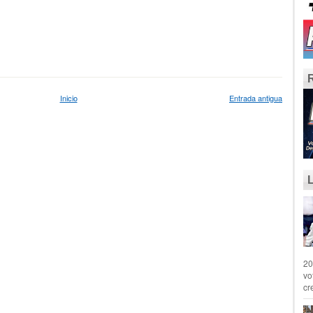
Inicio
Entrada antigua
20
vo
cr