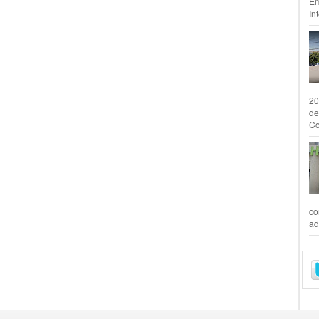
Em
In
20
de
Co
co
ad