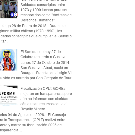
Soldados conscriptos entre
1973 y 1990 luchan para ser
reconocidos como "Víctimas de
Derechos Humanos"
mingo 28 de Enero de 2018.- Durante el
gimen militar chileno (1973-1990), los
ldados conscriptos que cumplían el Servicio
itar ...
El Santoral de hoy 27 de
Octubre recuerda a Gustavo
Lunes 27 de Octubre de 2014.-
San Gustavo, Abad, nació en
Bourges, Francia, en el siglo VI,
su vida es narrada por San Gregorio de Tour...
Fiscalización CPLT: GOREs
mejoran en transparencia, pero
aún no informan con claridad
cómo usan recursos como el
Royalty Minero
rtes 04 de Agosto de 2026.- El Consejo
ra la Transparencia (CPLT) realizó entre
brero y marzo su fiscalización 2026 de
ansparencia ...