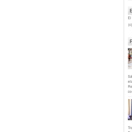
El
(c
Sá
el
Re
co
Tr