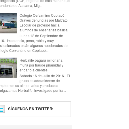
ergencia (COE) regional de esta mañana, el
tendente de Atacama, Mig...
Colegio Cervantino Copiapó:
Graves denuncias por Maltrato
Escolar de profesor hacia
alumnos de enseñanza básica
Lunes 12 de Septiembre de
16.- Impotencia, pena, rabia y muy
silusionados están algunos apoderados del
legio Cervantino en Copiapó,...
Herbalife pagará millonaria
multa por fraude piramidal y
engaño a clientes
Sábado 16 de Julio de 2016.- El
grupo estadounidense de
mplementos alimentarios y productos
elgazantes Herbalife, investigado por fra...
SÍGUENOS EN TWITTER!