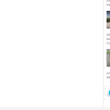
Em
In
20
de
Co
co
ad