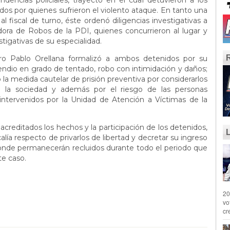
ndencias policiales, trayecto en el cual detuvieron a los
dos por quienes sufrieron el violento ataque. En tanto una
l fiscal de turno, éste ordenó diligencias investigativas a
dora de Robos de la PDI, quienes concurrieron al lugar y
stigativas de su especialidad.
dro Pablo Orellana formalizó a ambos detenidos por su
ncendio en grado de tentado, robo con intimidación y daños;
o la medida cautelar de prisión preventiva por considerarlos
e la sociedad y además por el riesgo de las personas
intervenidos por la Unidad de Atención a Víctimas de la
 acreditados los hechos y la participación de los detenidos,
calía respecto de privarlos de libertad y decretar su ingreso
l donde permanecerán recluidos durante todo el periodo que
e este caso.
20
vo
cr