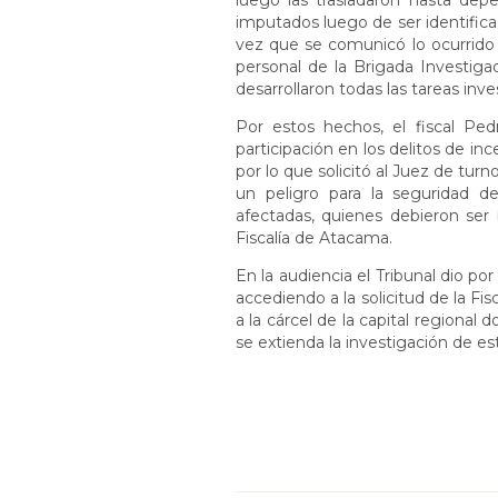
luego las trasladaron hasta depe
imputados luego de ser identifica
vez que se comunicó lo ocurrido a
personal de la Brigada Investiga
desarrollaron todas las tareas inve
Por estos hechos, el fiscal Pe
participación en los delitos de i
por lo que solicitó al Juez de turn
un peligro para la seguridad d
afectadas, quienes debieron ser 
Fiscalía de Atacama.
En la audiencia el Tribunal dio por
accediendo a la solicitud de la Fis
a la cárcel de la capital regiona
se extienda la investigación d