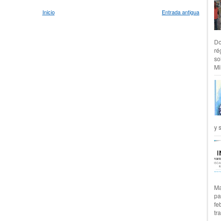
Inicio
Entrada antigua
Do
ré
so
Mil
y 
Ma
pa
fe
tr