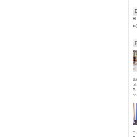
El
(c
Sá
el
Re
co
Tr