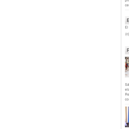
ce
El
(c
Sá
el
Re
co