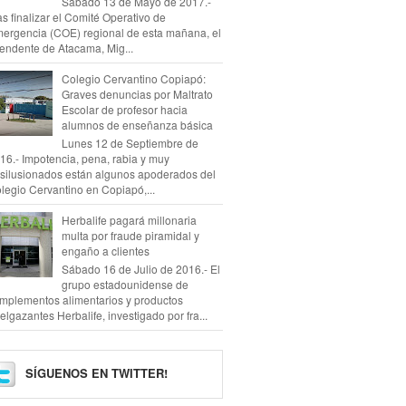
Sábado 13 de Mayo de 2017.-
as finalizar el Comité Operativo de
ergencia (COE) regional de esta mañana, el
tendente de Atacama, Mig...
Colegio Cervantino Copiapó:
Graves denuncias por Maltrato
Escolar de profesor hacia
alumnos de enseñanza básica
Lunes 12 de Septiembre de
16.- Impotencia, pena, rabia y muy
silusionados están algunos apoderados del
legio Cervantino en Copiapó,...
Herbalife pagará millonaria
multa por fraude piramidal y
engaño a clientes
Sábado 16 de Julio de 2016.- El
grupo estadounidense de
mplementos alimentarios y productos
elgazantes Herbalife, investigado por fra...
SÍGUENOS EN TWITTER!