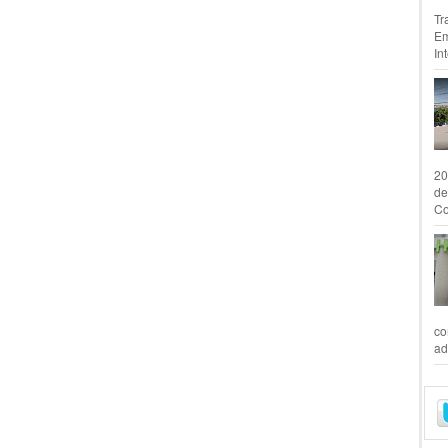
Tr
Em
In
20
de
Co
co
ad