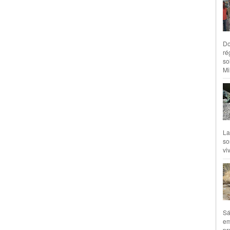
Do
ré
so
Mil
La
so
vi
Sá
em
pr