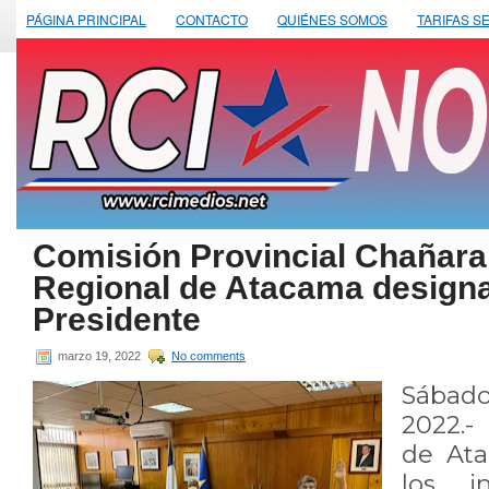
PÁGINA PRINCIPAL
CONTACTO
QUIÉNES SOMOS
TARIFAS S
Comisión Provincial Chañara
Regional de Atacama designa
Presidente
marzo 19, 2022
No comments
Sábad
2022.-
de Ata
los i