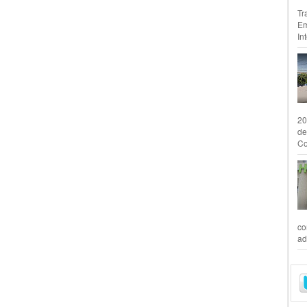
Tr
Em
In
20
de
Co
co
ad