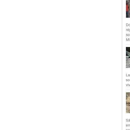
Do
ré
so
Mil
La
so
vi
Sá
em
pr