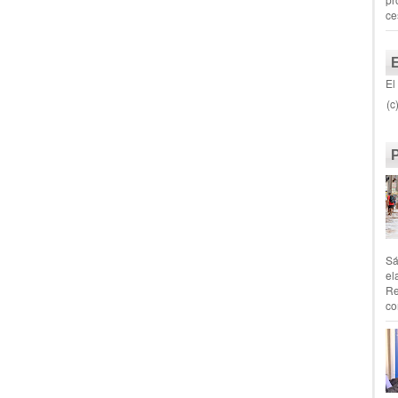
ce
El
(c
Sá
el
Re
co