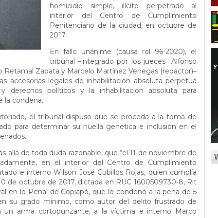
homicidio simple, ilícito perpetrado al
interior del Centro de Cumplimiento
Penitenciario de la ciudad, en octubre de
2017.
En fallo unánime (causa rol 96-2020), el
tribunal –integrado por los jueces Alfonso
go Retamal Zapata y Marcelo Martínez Venegas (redactor)–
las accesorias legales de inhabilitación absoluta perpetua
y derechos políticos y la inhabilitación absoluta para
e la condena.
toriado, el tribunal dispuso que se proceda a la toma de
ado para determinar su huella genética e inclusión en el
denados.
más allá de toda duda razonable, que “el 11 de noviembre de
madamente, en el interior del Centro de Cumplimiento
utado e interno Wilson José Cubillos Rojas, quien cumplía
10 de octubre de 2017, dictada en RUC 1600509730-8, Rit
Oral en lo Penal de Copiapó, que lo condenó a la pena de 5
en su grado mínimo, como autor del delito frustrado de
on un arma cortopunzante, a la víctima e interno Marco