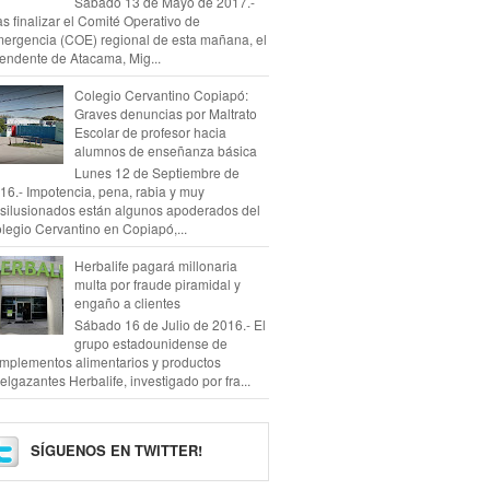
Sábado 13 de Mayo de 2017.-
as finalizar el Comité Operativo de
ergencia (COE) regional de esta mañana, el
tendente de Atacama, Mig...
Colegio Cervantino Copiapó:
Graves denuncias por Maltrato
Escolar de profesor hacia
alumnos de enseñanza básica
Lunes 12 de Septiembre de
16.- Impotencia, pena, rabia y muy
silusionados están algunos apoderados del
legio Cervantino en Copiapó,...
Herbalife pagará millonaria
multa por fraude piramidal y
engaño a clientes
Sábado 16 de Julio de 2016.- El
grupo estadounidense de
mplementos alimentarios y productos
elgazantes Herbalife, investigado por fra...
SÍGUENOS EN TWITTER!