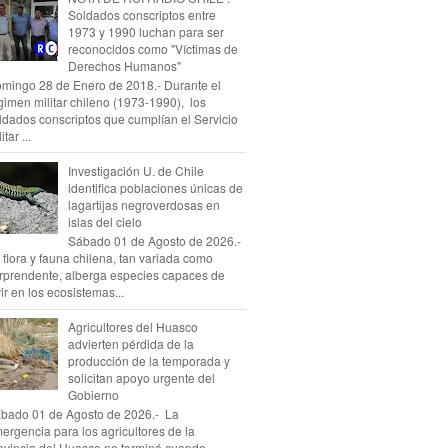
Soldados conscriptos entre
1973 y 1990 luchan para ser
reconocidos como "Víctimas de
Derechos Humanos"
mingo 28 de Enero de 2018.- Durante el
gimen militar chileno (1973-1990), los
ldados conscriptos que cumplían el Servicio
itar ...
Investigación U. de Chile
identifica poblaciones únicas de
lagartijas negroverdosas en
islas del cielo
Sábado 01 de Agosto de 2026.-
 flora y fauna chilena, tan variada como
rprendente, alberga especies capaces de
vir en los ecosistemas...
Agricultores del Huasco
advierten pérdida de la
producción de la temporada y
solicitan apoyo urgente del
Gobierno
bado 01 de Agosto de 2026.- La
ergencia para los agricultores de la
ovincia del Huasco no terminó cuando