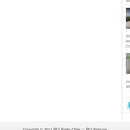
In
20
de
Co
co
ad
Copyright © 2011
RCI Radio Chile ::: RCI Noticias