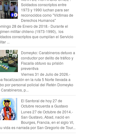
Soldados conscriptos entre
1973 y 1990 luchan para ser
reconocidos como "Víctimas de
Derechos Humanos"
mingo 28 de Enero de 2018.- Durante el
gimen militar chileno (1973-1990), los
ldados conscriptos que cumplían el Servicio
itar ...
Domeyko: Carabineros detuvo a
conductor por delito de tráfico y
Fiscalía obtuvo su prisión
preventiva
Viernes 31 de Julio de 2026.-
a fiscalización en la ruta 5 Norte llevada a
bo por personal policial del Retén Domeyko
 Carabineros, p...
El Santoral de hoy 27 de
Octubre recuerda a Gustavo
Lunes 27 de Octubre de 2014.-
San Gustavo, Abad, nació en
Bourges, Francia, en el siglo VI,
su vida es narrada por San Gregorio de Tour...