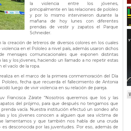
la violencia entre los jóvenes,
principalmente en las relaciones de pololeo
y por lo mismo intervinieron durante la
mañana de hoy lunes con diferentes
prendas de vestir y zapatos el Parque
Schneider.
 la creación de letreros de diversos colores en los cuales
e violencia en el Pololeo a nivel país, además usaron dichos
e de mensajes comunicacionales que exponen distintas
n las y los jóvenes, haciendo un llamado a no repetir estas
el vacío de la ropa.
e realiza en el marco de la primera conmemoración del Día
l Pololeo, fecha que recuerda el fallecimiento de Antonia
cidó luego de vivir violencia en su relación de pareja.
njuv Francisca Zárate “Nosotros queremos que los y las
zapatos del prójimo, para que después no tengamos que
 prenda vacía. Nuestra institución efectuó un sondeo año
las y los jóvenes conocen a alguien que sea víctima de
ra que lamentamos y que también nos habla de una cruda
 no es desconocida por las juventudes. Por eso, además de