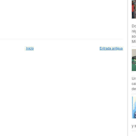
Do
ré
so
Mil
Inicio
Entrada antigua
Un
ca
de
y 