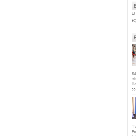
El
(c
Sá
el
Re
co
Tr
Em