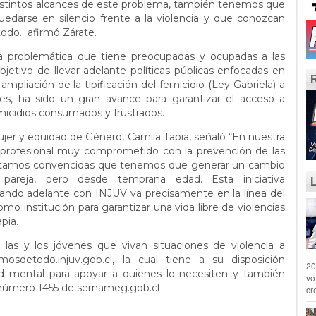
 distintos alcances de este problema, también tenemos que
quedarse en silencio frente a la violencia y que conozcan
todo. afirmó Zárate.
na problemática que tiene preocupadas y ocupadas a las
objetivo de llevar adelante políticas públicas enfocadas en
ampliación de la tipificación del femicidio (Ley Gabriela) a
les, ha sido un gran avance para garantizar el acceso a
emicidios consumados y frustrados.
Mujer y equidad de Género, Camila Tapia, señaló “En nuestra
profesional muy comprometido con la prevención de las
 estamos convencidas que tenemos que generar un cambio
 pareja, pero desde temprana edad. Esta iniciativa
ando adelante con INJUV va precisamente en la línea del
mo institución para garantizar una vida libre de violencias
pia.
as y los jóvenes que vivan situaciones de violencia a
mosdetodo.injuv.gob.cl, la cual tiene a su disposición
20
lud mental para apoyar a quienes lo necesiten y también
vo
l número 1455 de sernameg.gob.cl
cr