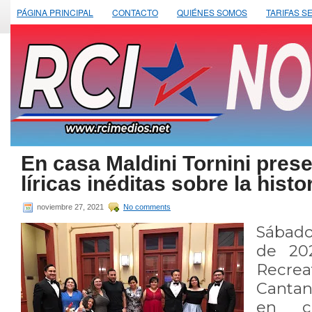
PÁGINA PRINCIPAL
CONTACTO
QUIÉNES SOMOS
TARIFAS S
En casa Maldini Tornini pres
líricas inéditas sobre la hist
noviembre 27, 2021
No comments
Sábad
de 202
Recre
Cantan
en c