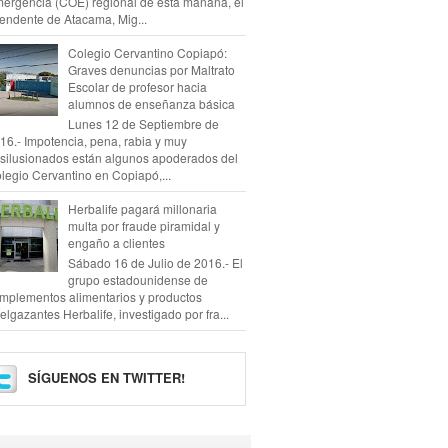
ergencia (COE) regional de esta mañana, el
tendente de Atacama, Mig...
Colegio Cervantino Copiapó:
Graves denuncias por Maltrato
Escolar de profesor hacia
alumnos de enseñanza básica
Lunes 12 de Septiembre de
16.- Impotencia, pena, rabia y muy
silusionados están algunos apoderados del
legio Cervantino en Copiapó,...
Herbalife pagará millonaria
multa por fraude piramidal y
engaño a clientes
Sábado 16 de Julio de 2016.- El
grupo estadounidense de
mplementos alimentarios y productos
elgazantes Herbalife, investigado por fra...
SÍGUENOS EN TWITTER!