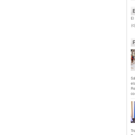
El
(c
Sá
el
Re
co
Tr