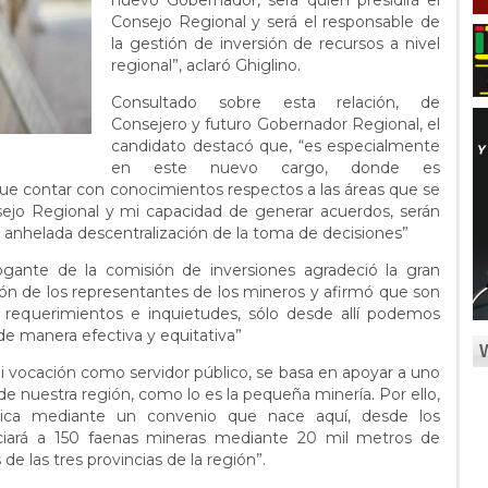
nuevo Gobernador, será quien presidirá el
Consejo Regional y será el responsable de
la gestión de inversión de recursos a nivel
regional”, aclaró Ghiglino.
Consultado sobre esta relación, de
Consejero y futuro Gobernador Regional, el
candidato destacó que, “es especialmente
en este nuevo cargo, donde es
 que contar con conocimientos respectos a las áreas que se
ejo Regional y mi capacidad de generar acuerdos, serán
n anhelada descentralización de la toma de decisiones”
rogante de la comisión de inversiones agradeció la gran
ación de los representantes de los mineros y afirmó que son
 requerimientos e inquietudes, sólo desde allí podemos
 de manera efectiva y equitativa”
 “mi vocación como servidor público, se basa en apoyar a uno
e nuestra región, como lo es la pequeña minería. Por ello,
órica mediante un convenio que nace aquí, desde los
ciará a 150 faenas mineras mediante 20 mil metros de
e las tres provincias de la región”.