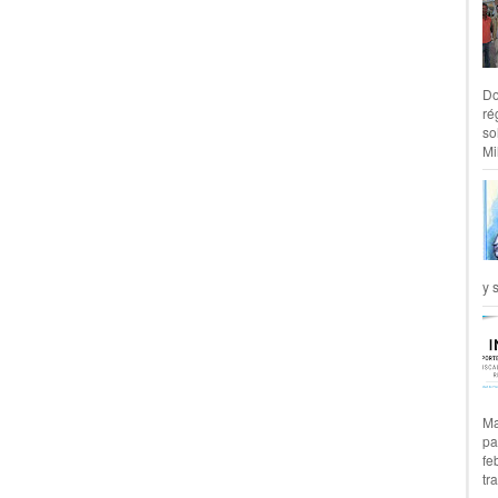
Do
ré
so
Mil
y 
Ma
pa
fe
tr