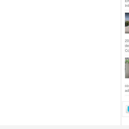
Em
In
20
de
Co
co
ad