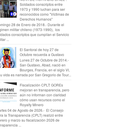
Soldados conscriptos entre
1973 y 1990 luchan para ser
reconocidos como "Víctimas de
Derechos Humanos"
mingo 28 de Enero de 2018.- Durante el
gimen militar chileno (1973-1990), los
ldados conscriptos que cumplían el Servicio
itar ...
El Santoral de hoy 27 de
Octubre recuerda a Gustavo
Lunes 27 de Octubre de 2014.-
San Gustavo, Abad, nació en
Bourges, Francia, en el siglo VI,
su vida es narrada por San Gregorio de Tour...
Fiscalización CPLT: GOREs
mejoran en transparencia, pero
aún no informan con claridad
cómo usan recursos como el
Royalty Minero
rtes 04 de Agosto de 2026.- El Consejo
ra la Transparencia (CPLT) realizó entre
brero y marzo su fiscalización 2026 de
ansparencia ...