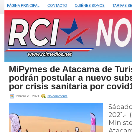
PÁGINA PRINCIPAL
CONTACTO
QUIÉNES SOMOS
TARIFAS S
MiPymes de Atacama de Turi
podrán postular a nuevo sub
por crisis sanitaria por covid
febrero 20, 2021
No comments
Sábado
2021.- 
Minist
Atacam