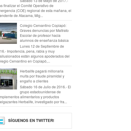
Sábado 13 de Mayo de 2017.-
as finalizar el Comité Operativo de
ergencia (COE) regional de esta mañana, el
tendente de Atacama, Mig...
Colegio Cervantino Copiapó:
Graves denuncias por Maltrato
Escolar de profesor hacia
alumnos de enseñanza básica
Lunes 12 de Septiembre de
16.- Impotencia, pena, rabia y muy
silusionados están algunos apoderados del
legio Cervantino en Copiapó,...
Herbalife pagará millonaria
multa por fraude piramidal y
engaño a clientes
Sábado 16 de Julio de 2016.- El
grupo estadounidense de
mplementos alimentarios y productos
elgazantes Herbalife, investigado por fra...
SÍGUENOS EN TWITTER!