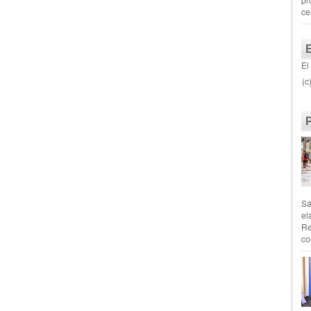
ce
El
(c
Sá
el
Re
co