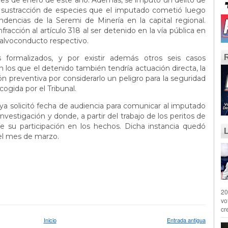
es de enero de este año. Además, se imputó un delito de
a sustracción de especies que el imputado cometió luego
dencias de la Seremi de Minería en la capital regional.
racción al artículo 318 al ser detenido en la vía pública en
salvoconducto respectivo.
s formalizados, y por existir además otros seis casos
 los que el detenido también tendría actuación directa, la
isión preventiva por considerarlo un peligro para la seguridad
cogida por el Tribunal.
oya solicitó fecha de audiencia para comunicar al imputado
investigación y donde, a partir del trabajo de los peritos de
de su participación en los hechos. Dicha instancia quedó
del mes de marzo.
20
vo
cr
Inicio
Entrada antigua