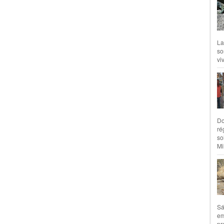
La
so
vi
Do
ré
so
Mil
Sá
em
pr