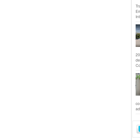
Tr
Em
In
20
de
Co
co
ad