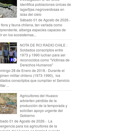
identifica poblaciones únicas de
lagartijas negroverdosas en
islas del cielo
Sábado 01 de Agosto de 2026.-
 flora y fauna chilena, tan variada como
rprendente, alberga especies capaces de
vir en los ecosistemas...
NOTA DE RCI RADIO CHILE :
Soldados conscriptos entre
1973 y 1990 luchan para ser
reconocidos como "Víctimas de
Derechos Humanos"
mingo 28 de Enero de 2018.- Durante el
gimen militar chileno (1973-1990), los
ldados conscriptos que cumplían el Servicio
itar ...
Agricultores del Huasco
advierten pérdida de la
producción de la temporada y
solicitan apoyo urgente del
Gobierno
bado 01 de Agosto de 2026.- La
ergencia para los agricultores de la
ovincia del Huasco no terminó cuando