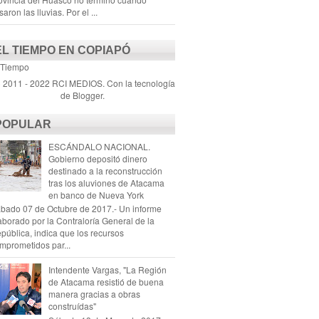
saron las lluvias. Por el ...
EL TIEMPO EN COPIAPÓ
 Tiempo
) 2011 - 2022 RCI MEDIOS. Con la tecnología
de
Blogger
.
POPULAR
ESCÁNDALO NACIONAL.
Gobierno depositó dinero
destinado a la reconstrucción
tras los aluviones de Atacama
en banco de Nueva York
bado 07 de Octubre de 2017.- Un informe
aborado por la Contraloría General de la
pública, indica que los recursos
mprometidos par...
Intendente Vargas, "La Región
de Atacama resistió de buena
manera gracias a obras
construídas"