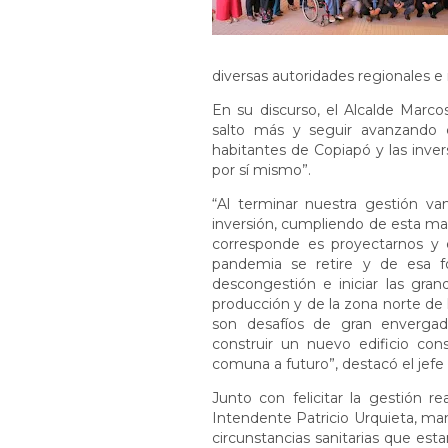
diversas autoridades regionales e
En su discurso, el Alcalde Marc
salto más y seguir avanzando 
habitantes de Copiapó y las inve
por sí mismo”.
“Al terminar nuestra gestión v
inversión, cumpliendo de esta ma
corresponde es proyectarnos y 
pandemia se retire y de esa f
descongestión e iniciar las gran
producción y de la zona norte de 
son desafíos de gran enverga
construir un nuevo edificio cons
comuna a futuro”, destacó el j
Junto con felicitar la gestión re
Intendente Patricio Urquieta, man
circunstancias sanitarias que es