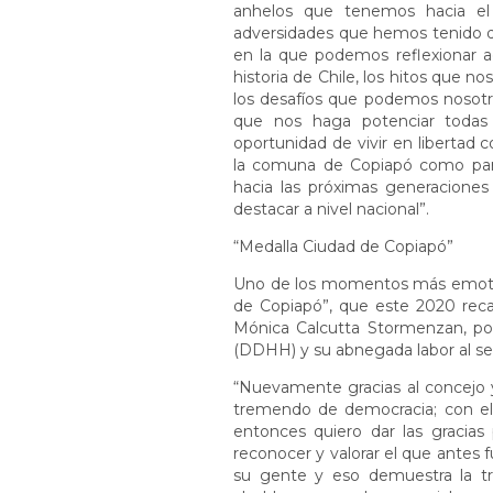
anhelos que tenemos hacia el 
adversidades que hemos tenido d
en la que podemos reflexionar a
historia de Chile, los hitos que no
los desafíos que podemos nosotro
que nos haga potenciar todas 
oportunidad de vivir en libertad co
la comuna de Copiapó como parte
hacia las próximas generacione
destacar a nivel nacional”.
“Medalla Ciudad de Copiapó”
Uno de los momentos más emotivo
de Copiapó”, que este 2020 reca
Mónica Calcutta Stormenzan, po
(DDHH) y su abnegada labor al se
“Nuevamente gracias al concejo y
tremendo de democracia; con el 
entonces quiero dar las gracia
reconocer y valorar el que antes 
su gente y eso demuestra la t