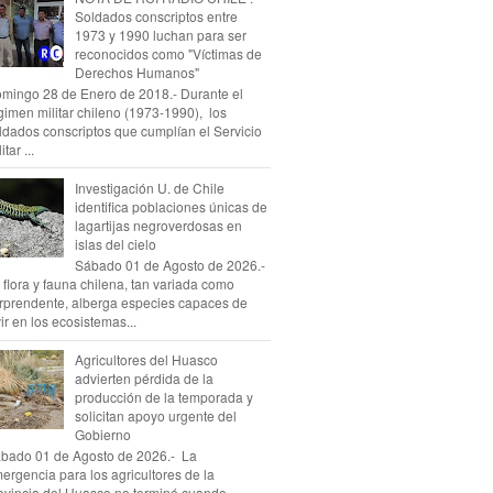
Soldados conscriptos entre
1973 y 1990 luchan para ser
reconocidos como "Víctimas de
Derechos Humanos"
mingo 28 de Enero de 2018.- Durante el
gimen militar chileno (1973-1990), los
ldados conscriptos que cumplían el Servicio
itar ...
Investigación U. de Chile
identifica poblaciones únicas de
lagartijas negroverdosas en
islas del cielo
Sábado 01 de Agosto de 2026.-
 flora y fauna chilena, tan variada como
rprendente, alberga especies capaces de
vir en los ecosistemas...
Agricultores del Huasco
advierten pérdida de la
producción de la temporada y
solicitan apoyo urgente del
Gobierno
bado 01 de Agosto de 2026.- La
ergencia para los agricultores de la
ovincia del Huasco no terminó cuando