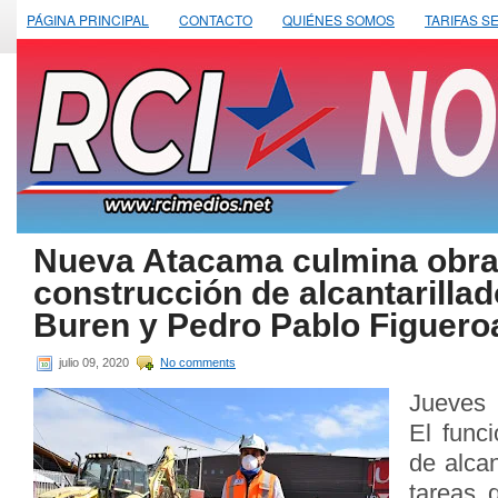
PÁGINA PRINCIPAL
CONTACTO
QUIÉNES SOMOS
TARIFAS S
Nueva Atacama culmina obra
construcción de alcantarillad
Buren y Pedro Pablo Figuero
julio 09, 2020
No comments
Jueves 
El func
de alcan
tareas 