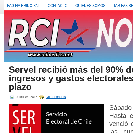
PÁGINA PRINCIPAL
CONTACTO
QUIÉNES SOMOS
TARIFAS S
Servel recibió más del 90% d
ingresos y gastos electorales
plazo
enero 06, 2018
No comments
Sábado 
Hasta e
venció 
las cu