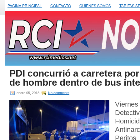
PÁGINA PRINCIPAL
CONTACTO
QUIÉNES SOMOS
TARIFAS S
PDI concurrió a carretera por
de hombre dentro de bus inte
enero 05, 2018
No comments
Viernes
Detecti
Homici
Antina
Perito