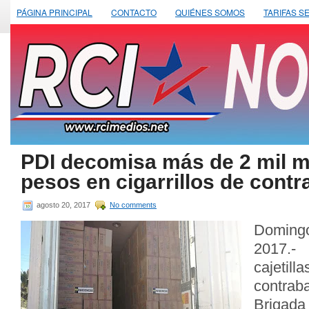
PÁGINA PRINCIPAL
CONTACTO
QUIÉNES SOMOS
TARIFAS S
PDI decomisa más de 2 mil m
pesos en cigarrillos de cont
agosto 20, 2017
No comments
Doming
2017.-
cajetil
contrab
Brigad