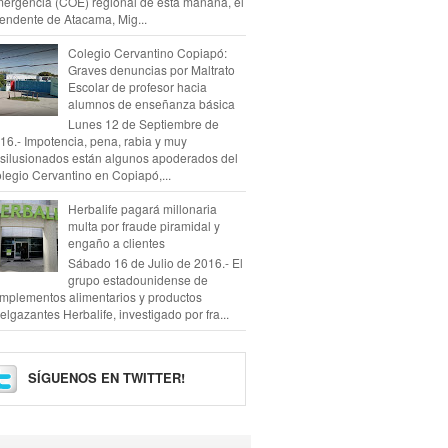
ergencia (COE) regional de esta mañana, el
tendente de Atacama, Mig...
Colegio Cervantino Copiapó:
Graves denuncias por Maltrato
Escolar de profesor hacia
alumnos de enseñanza básica
Lunes 12 de Septiembre de
16.- Impotencia, pena, rabia y muy
silusionados están algunos apoderados del
legio Cervantino en Copiapó,...
Herbalife pagará millonaria
multa por fraude piramidal y
engaño a clientes
Sábado 16 de Julio de 2016.- El
grupo estadounidense de
mplementos alimentarios y productos
elgazantes Herbalife, investigado por fra...
SÍGUENOS EN TWITTER!