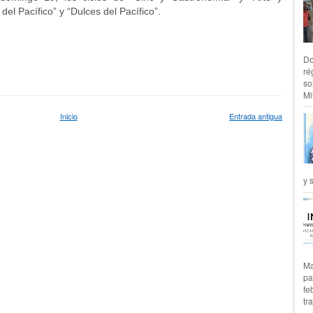
del Pacífico” y “Dulces del Pacífico”.
Do
ré
so
Mil
Inicio
Entrada antigua
y 
Ma
pa
fe
tr