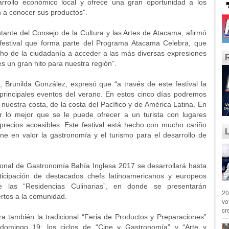
arrollo económico local y ofrece una gran oportunidad a los
 a conocer sus productos”.
tante del Consejo de la Cultura y las Artes de Atacama, afirmó
estival que forma parte del Programa Atacama Celebra, que
echo de la ciudadanía a acceder a las más diversas expresiones
a es un gran hito para nuestra región”.
, Brunilda González, expresó que “a través de este festival la
principales eventos del verano. En estos cinco días podremos
 nuestra costa, de la costa del Pacífico y de América Latina. En
r lo mejor que se le puede ofrecer a un turista con lugares
recios accesibles. Este festival está hecho con mucho cariño
ne en valor la gastronomía y el turismo para el desarrollo de
ional de Gastronomía Bahía Inglesa 2017 se desarrollará hasta
ticipación de destacados chefs latinoamericanos y europeos
 las “Residencias Culinarias”, en donde se presentarán
20
iertos a la comunidad.
vo
cr
 también la tradicional “Feria de Productos y Preparaciones”
domingo 19; los ciclos de “Cine y Gastronomía” y “Arte y