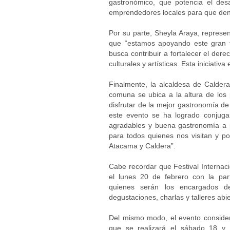
gastronómico, que potencia el des
emprendedores locales para que den
Por su parte, Sheyla Araya, represen
que “estamos apoyando este gran f
busca contribuir a fortalecer el der
culturales y artísticas. Esta iniciativ
Finalmente, la alcaldesa de Caldera
comuna se ubica a la altura de los 
disfrutar de la mejor gastronomía de
este evento se ha logrado conjuga
agradables y buena gastronomía a p
para todos quienes nos visitan y po
Atacama y Caldera”.
Cabe recordar que Festival Internac
el lunes 20 de febrero con la par
quienes serán los encargados de
degustaciones, charlas y talleres ab
Del mismo modo, el evento considera
que se realizará el sábado 18 y 