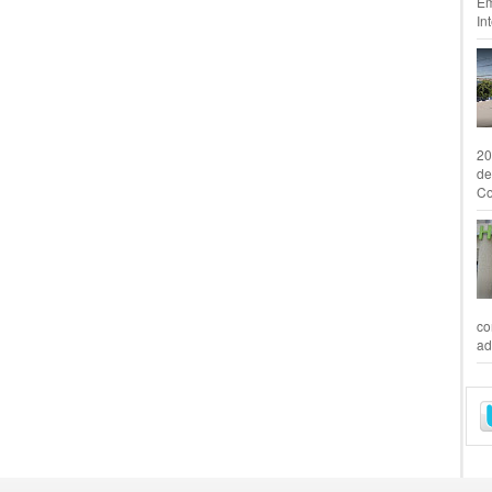
Em
In
20
de
Co
co
ad