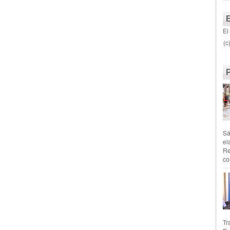
El
(c
Sá
el
Re
co
Tr