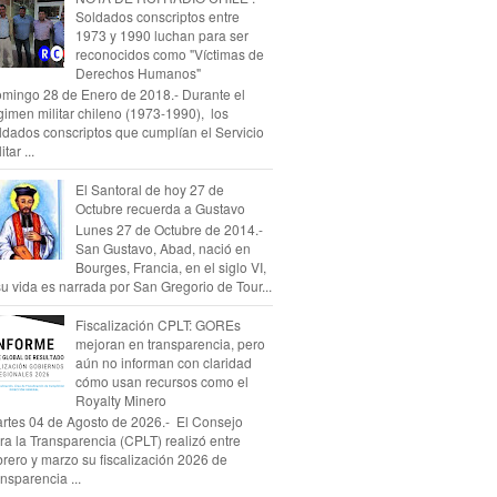
Soldados conscriptos entre
1973 y 1990 luchan para ser
reconocidos como "Víctimas de
Derechos Humanos"
mingo 28 de Enero de 2018.- Durante el
gimen militar chileno (1973-1990), los
ldados conscriptos que cumplían el Servicio
itar ...
El Santoral de hoy 27 de
Octubre recuerda a Gustavo
Lunes 27 de Octubre de 2014.-
San Gustavo, Abad, nació en
Bourges, Francia, en el siglo VI,
su vida es narrada por San Gregorio de Tour...
Fiscalización CPLT: GOREs
mejoran en transparencia, pero
aún no informan con claridad
cómo usan recursos como el
Royalty Minero
rtes 04 de Agosto de 2026.- El Consejo
ra la Transparencia (CPLT) realizó entre
brero y marzo su fiscalización 2026 de
ansparencia ...