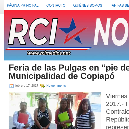
PÁGINA PRINCIPAL
CONTACTO
QUIÉNES SOMOS
TARIFAS S
Feria de las Pulgas en “pie d
Municipalidad de Copiapó
febrero 17, 2017
No comments
Vierne
2017.- H
Contra
Repúb
repre