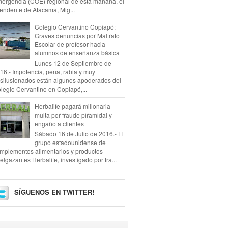
ergencia (COE) regional de esta mañana, el
tendente de Atacama, Mig...
Colegio Cervantino Copiapó:
Graves denuncias por Maltrato
Escolar de profesor hacia
alumnos de enseñanza básica
Lunes 12 de Septiembre de
16.- Impotencia, pena, rabia y muy
silusionados están algunos apoderados del
legio Cervantino en Copiapó,...
Herbalife pagará millonaria
multa por fraude piramidal y
engaño a clientes
Sábado 16 de Julio de 2016.- El
grupo estadounidense de
mplementos alimentarios y productos
elgazantes Herbalife, investigado por fra...
SÍGUENOS EN TWITTER!