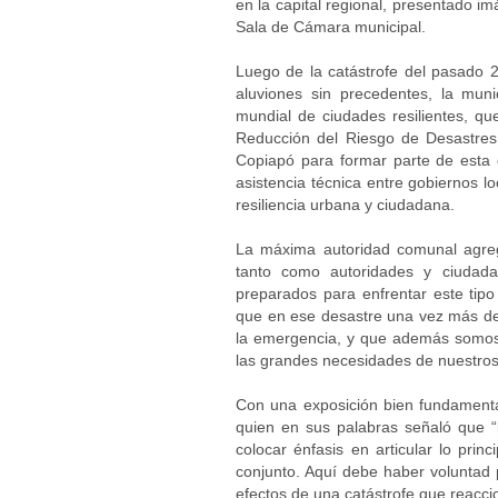
en la capital regional, presentado i
Sala de Cámara municipal.
Luego de la catástrofe del pasado 2
aluviones sin precedentes, la mu
mundial de ciudades resilientes, qu
Reducción del Riesgo de Desastres 
Copiapó para formar parte de esta c
asistencia técnica entre gobiernos l
resiliencia urbana y ciudadana.
La máxima autoridad comunal agre
tanto como autoridades y ciudada
preparados para enfrentar este tipo
que en ese desastre una vez más d
la emergencia, y que además somos
las grandes necesidades de nuestros
Con una exposición bien fundamenta
quien en sus palabras señaló que “
colocar énfasis en articular lo pri
conjunto. Aquí debe haber voluntad 
efectos de una catástrofe que reacci