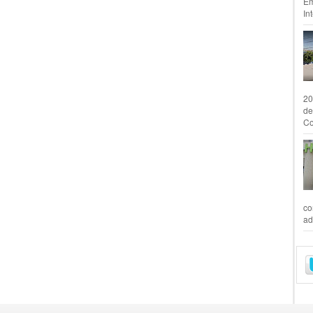
Em
In
20
de
Co
co
ad