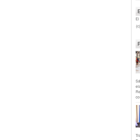
El
(c
Sá
el
Re
co
Tr