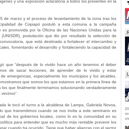
mágenes y una exposición aclaratoria a todos los presentes en la
5 de marzo y el proceso de levantamiento de la zona tras los
nicipalidad de Copiapó postuló a esta comuna a la campaña
e es promovida por la Oficina de las Naciones Unidas para la
(UNISDR), postulación que dio por resultado la selección de
onvocatoria, que está destinada a fortalecer el intercambio y
ocales, fomentando el desarrollo y fortaleciendo la capacidad de
gó que “después de lo vivido hace un año tenemos el deber
nos de sacar lecciones, de aprender de lo vivido y estar
 de emergencias, especialmente los municipios y los alcaldes,
emostramos que somos los que estamos en la primera línea de
 los que finalmente terminamos solucionando verdaderamente
 vecinos”.
da le tocó el turno a la alcaldesa de Lampa, Gabriela Novoa,
20
lo que transmitimos cuando se nos invita a este seminario es
vo
ncipal de los gobiernos locales, como lo es la comunidad en su
cr
política para entender que es mucho más rentable prevenir los
onar cuando ha ocurrido. Tiene que haber alianzas con el sector