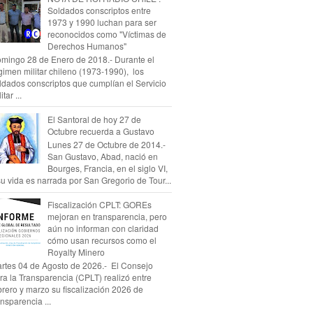
Soldados conscriptos entre
1973 y 1990 luchan para ser
reconocidos como "Víctimas de
Derechos Humanos"
mingo 28 de Enero de 2018.- Durante el
gimen militar chileno (1973-1990), los
ldados conscriptos que cumplían el Servicio
itar ...
El Santoral de hoy 27 de
Octubre recuerda a Gustavo
Lunes 27 de Octubre de 2014.-
San Gustavo, Abad, nació en
Bourges, Francia, en el siglo VI,
su vida es narrada por San Gregorio de Tour...
Fiscalización CPLT: GOREs
mejoran en transparencia, pero
aún no informan con claridad
cómo usan recursos como el
Royalty Minero
rtes 04 de Agosto de 2026.- El Consejo
ra la Transparencia (CPLT) realizó entre
brero y marzo su fiscalización 2026 de
ansparencia ...