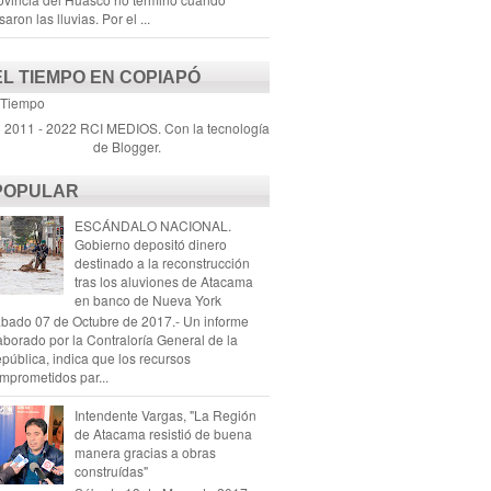
saron las lluvias. Por el ...
EL TIEMPO EN COPIAPÓ
 Tiempo
) 2011 - 2022 RCI MEDIOS. Con la tecnología
de
Blogger
.
POPULAR
ESCÁNDALO NACIONAL.
Gobierno depositó dinero
destinado a la reconstrucción
tras los aluviones de Atacama
en banco de Nueva York
bado 07 de Octubre de 2017.- Un informe
aborado por la Contraloría General de la
pública, indica que los recursos
mprometidos par...
Intendente Vargas, "La Región
de Atacama resistió de buena
manera gracias a obras
construídas"