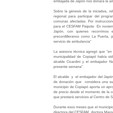
embajada de Japón nos donara la am
Sobre la génesis de la iniciativa, r
regional para participar del pro
comunas afectadas. Por instruccio
para el CESFAM Paipote. En noviembr
Japón, con quienes recorrimos 
precordilleranos como La Puerta, 
servicio de ambulancia"
La asesora técnica agregó que "en
municipalidad de Copiapó había sid
alcalde Cicardini y el embajador Na
presente semana".
El alcalde y el embajador del Japón
de donación que considera una su
municipio de Copiapó aporta un aprox
de precio desde el momento de la co
que prestará servicios al Centro de S
Durante esos meses que el municipio
directora del CESFAM, doctora Margar