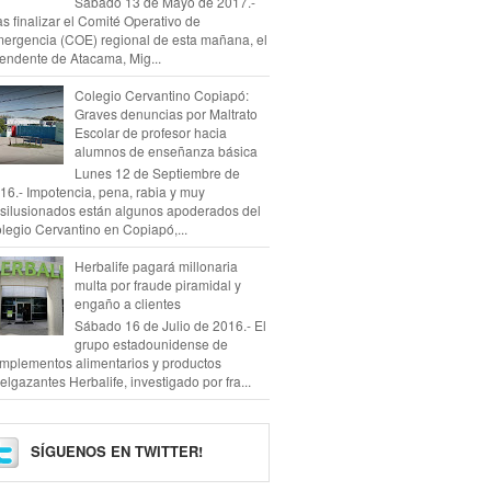
Sábado 13 de Mayo de 2017.-
as finalizar el Comité Operativo de
ergencia (COE) regional de esta mañana, el
tendente de Atacama, Mig...
Colegio Cervantino Copiapó:
Graves denuncias por Maltrato
Escolar de profesor hacia
alumnos de enseñanza básica
Lunes 12 de Septiembre de
16.- Impotencia, pena, rabia y muy
silusionados están algunos apoderados del
legio Cervantino en Copiapó,...
Herbalife pagará millonaria
multa por fraude piramidal y
engaño a clientes
Sábado 16 de Julio de 2016.- El
grupo estadounidense de
mplementos alimentarios y productos
elgazantes Herbalife, investigado por fra...
SÍGUENOS EN TWITTER!