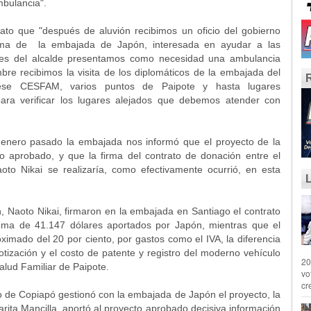
bulancia".
elato que "después de aluvión recibimos un oficio del gobierno
grama de la embajada de Japón, interesada en ayudar a las
nes del alcalde presentamos como necesidad una ambulancia
e recibimos la visita de los diplomáticos de la embajada del
ese CESFAM, varios puntos de Paipote y hasta lugares
para verificar los lugares alejados que debemos atender con
 enero pasado la embajada nos informó que el proyecto de la
o aprobado, y que la firma del contrato de donación entre el
oto Nikai se realizaría, como efectivamente ocurrió, en esta
, Naoto Nikai, firmaron en la embajada en Santiago el contrato
ma de 41.147 dólares aportados por Japón, mientras que el
imado del 20 por ciento, por gastos como el IVA, la diferencia
tización y el costo de patente y registro del moderno vehículo
20
alud Familiar de Paipote.
vo
cr
 de Copiapó gestionó con la embajada de Japón el proyecto, la
ita Mancilla, aportó al proyecto aprobado decisiva información