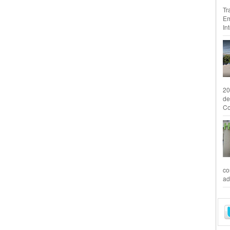
Tr
Em
In
20
de
Co
co
ad