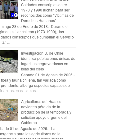
Soldados conscriptos entre
1973 y 1990 luchan para ser
reconocidos como "Víctimas de
Derechos Humanos"
mingo 28 de Enero de 2018.- Durante el
gimen militar chileno (1973-1990), los
ldados conscriptos que cumplían el Servicio
itar ...
Investigación U. de Chile
identifica poblaciones únicas de
lagartijas negroverdosas en
islas del cielo
Sábado 01 de Agosto de 2026.-
 flora y fauna chilena, tan variada como
rprendente, alberga especies capaces de
vir en los ecosistemas...
Agricultores del Huasco
advierten pérdida de la
producción de la temporada y
solicitan apoyo urgente del
Gobierno
bado 01 de Agosto de 2026.- La
ergencia para los agricultores de la
ovincia del Huasco no terminó cuando