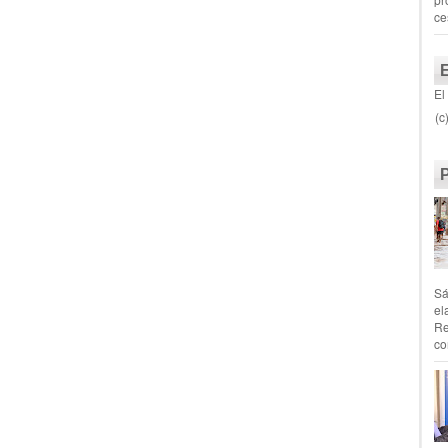
ce
El
(c
Sá
el
Re
co