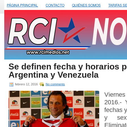
PÁGINA PRINCIPAL
CONTACTO
QUIÉNES SOMOS
TARIFAS S
Se definen fecha y horarios 
Argentina y Venezuela
febrero 12, 2016
No comments
Vierne
2016.- 
fechas y
y sex
Elimina