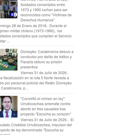
Soldados conscriptos entre
1973 y 1990 luchan para ser
reconocidos como "Víctimas de
Derechos Humanos"
mingo 28 de Enero de 2018.- Durante el
gimen militar chileno (1973-1990), los
ldados conscriptos que cumplían el Servicio
itar ...
Domeyko: Carabineros detuvo a
conductor por delito de tráfico y
Fiscalía obtuvo su prisión
preventiva
Viernes 31 de Julio de 2026.-
a fiscalización en la ruta 5 Norte llevada a
bo por personal policial del Retén Domeyko
 Carabineros, p...
"Convirtió el crimen en ley":
Urruticoechea arremete contra
aborto en tres causales tras
proyecto "Escucha su corazón"
Viernes 31 de Julio de 2026.- El
putado Cristóbal Urruticoechea, impulsor del
oyecto de ley denominado "Escucha su
razón", ...