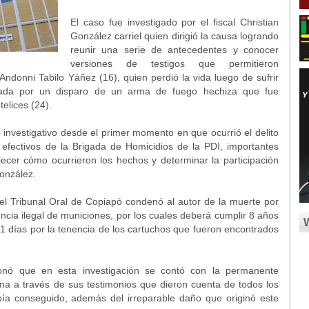
El caso fue investigado por el fiscal Christian
González carriel quien dirigió la causa logrando
reunir una serie de antecedentes y conocer
versiones de testigos que permitieron
Andonni Tabilo Yáñez (16), quien perdió la vida luego de sufrir
nada por un disparo de un arma de fuego hechiza que fue
elices (24).
o investigativo desde el primer momento en que ocurrió el delito
 efectivos de la Brigada de Homicidios de la PDI, importantes
ecer cómo ocurrieron los hechos y determinar la participación
González.
 el Tribunal Oral de Copiapó condenó al autor de la muerte por
encia ilegal de municiones, por los cuales deberá cumplir 8 años
41 días por la tenencia de los cartuchos que fueron encontrados
ionó que en esta investigación se contó con la permanente
tima a través de sus testimonios que dieron cuenta de todos los
bía conseguido, además del irreparable daño que originó este