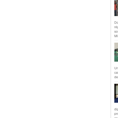
Do
ré
so
Mil
Un
ca
de
di
pr
co