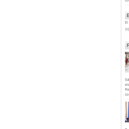
El
(c
Sá
el
Re
co