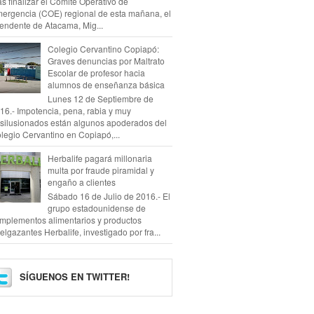
as finalizar el Comité Operativo de
ergencia (COE) regional de esta mañana, el
tendente de Atacama, Mig...
Colegio Cervantino Copiapó:
Graves denuncias por Maltrato
Escolar de profesor hacia
alumnos de enseñanza básica
Lunes 12 de Septiembre de
16.- Impotencia, pena, rabia y muy
silusionados están algunos apoderados del
legio Cervantino en Copiapó,...
Herbalife pagará millonaria
multa por fraude piramidal y
engaño a clientes
Sábado 16 de Julio de 2016.- El
grupo estadounidense de
mplementos alimentarios y productos
elgazantes Herbalife, investigado por fra...
SÍGUENOS EN TWITTER!