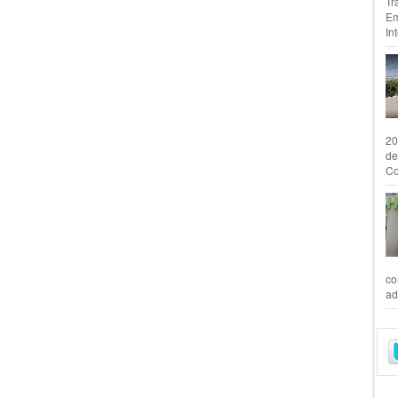
Tr
Em
In
20
de
Co
co
ad