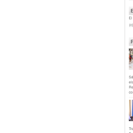
El
(c
Sá
el
Re
co
Tr