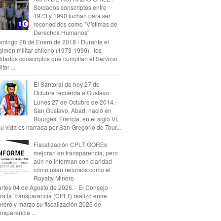
Soldados conscriptos entre
1973 y 1990 luchan para ser
reconocidos como "Víctimas de
Derechos Humanos"
mingo 28 de Enero de 2018.- Durante el
gimen militar chileno (1973-1990), los
ldados conscriptos que cumplían el Servicio
itar ...
El Santoral de hoy 27 de
Octubre recuerda a Gustavo
Lunes 27 de Octubre de 2014.-
San Gustavo, Abad, nació en
Bourges, Francia, en el siglo VI,
su vida es narrada por San Gregorio de Tour...
Fiscalización CPLT: GOREs
mejoran en transparencia, pero
aún no informan con claridad
cómo usan recursos como el
Royalty Minero
rtes 04 de Agosto de 2026.- El Consejo
ra la Transparencia (CPLT) realizó entre
brero y marzo su fiscalización 2026 de
ansparencia ...