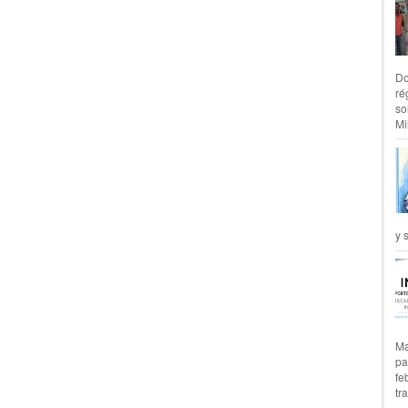
Do
ré
so
Mil
y 
Ma
pa
fe
tr