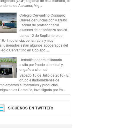
ergencia (COE) regional de esta mañana, el
tendente de Atacama, Mig...
Colegio Cervantino Copiapó:
Graves denuncias por Maltrato
Escolar de profesor hacia
alumnos de enseñanza básica
Lunes 12 de Septiembre de
16.- Impotencia, pena, rabia y muy
silusionados están algunos apoderados del
legio Cervantino en Copiapó,...
Herbalife pagará millonaria
multa por fraude piramidal y
engaño a clientes
Sábado 16 de Julio de 2016.- El
grupo estadounidense de
mplementos alimentarios y productos
elgazantes Herbalife, investigado por fra...
SÍGUENOS EN TWITTER!