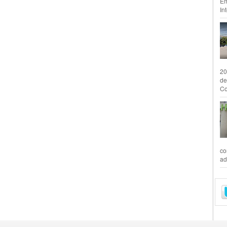
Em
In
20
de
Co
co
ad