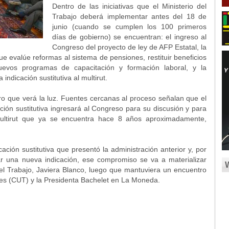
Dentro de las iniciativas que el Ministerio del
Trabajo deberá implementar antes del 18 de
junio (cuando se cumplen los 100 primeros
días de gobierno) se encuentran: el ingreso al
Congreso del proyecto de ley de AFP Estatal, la
e evalúe reformas al sistema de pensiones, restituir beneficios
uevos programas de capacitación y formación laboral, y la
ndicación sustitutiva al multirut.
ro que verá la luz. Fuentes cercanas al proceso señalan que el
ación sustitutiva ingresará al Congreso para su discusión y para
ultirut que ya se encuentra hace 8 años aproximadamente,
ación sustitutiva que presentó la administración anterior y, por
ar una nueva indicación, ese compromiso se va a materializar
del Trabajo, Javiera Blanco, luego que mantuviera un encuentro
res (CUT) y la Presidenta Bachelet en La Moneda.