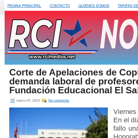
PÁGINA PRINCIPAL
CONTACTO
QUIÉNES SOMOS
TARIFAS S
Corte de Apelaciones de Copi
demanda laboral de profesor
Fundación Educacional El Sa
marzo 07, 2014
No comments
Viernes
En el dí
fallo u
Hono