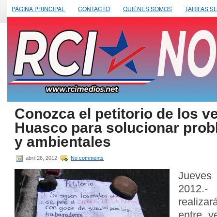
PÁGINA PRINCIPAL
CONTACTO
QUIÉNES SOMOS
TARIFAS S
Conozca el petitorio de los v
Huasco para solucionar prob
y ambientales
abril 26, 2012
No comments
Jueve
2012.
realiza
entre v