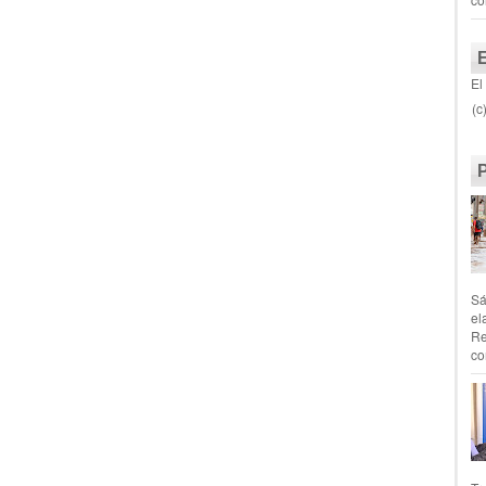
El
(c
Sá
el
Re
co