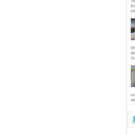
Tr
Em
In
20
de
Co
co
ad