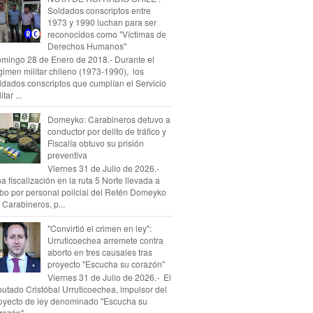
Soldados conscriptos entre
1973 y 1990 luchan para ser
reconocidos como "Víctimas de
Derechos Humanos"
mingo 28 de Enero de 2018.- Durante el
gimen militar chileno (1973-1990), los
ldados conscriptos que cumplían el Servicio
itar ...
Domeyko: Carabineros detuvo a
conductor por delito de tráfico y
Fiscalía obtuvo su prisión
preventiva
Viernes 31 de Julio de 2026.-
a fiscalización en la ruta 5 Norte llevada a
bo por personal policial del Retén Domeyko
 Carabineros, p...
"Convirtió el crimen en ley":
Urruticoechea arremete contra
aborto en tres causales tras
proyecto "Escucha su corazón"
Viernes 31 de Julio de 2026.- El
putado Cristóbal Urruticoechea, impulsor del
oyecto de ley denominado "Escucha su
razón", ...