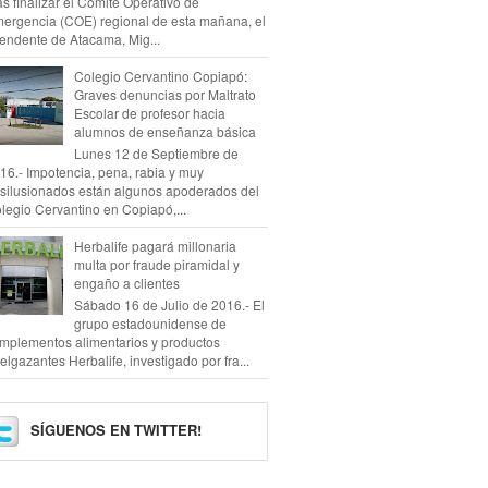
as finalizar el Comité Operativo de
ergencia (COE) regional de esta mañana, el
tendente de Atacama, Mig...
Colegio Cervantino Copiapó:
Graves denuncias por Maltrato
Escolar de profesor hacia
alumnos de enseñanza básica
Lunes 12 de Septiembre de
16.- Impotencia, pena, rabia y muy
silusionados están algunos apoderados del
legio Cervantino en Copiapó,...
Herbalife pagará millonaria
multa por fraude piramidal y
engaño a clientes
Sábado 16 de Julio de 2016.- El
grupo estadounidense de
mplementos alimentarios y productos
elgazantes Herbalife, investigado por fra...
SÍGUENOS EN TWITTER!