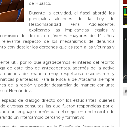
de Huasco.
Durante la actividad, el fiscal abordó los
principales alcances de la Ley de
Responsabilidad Penal Adolescente,
explicando las implicancias legales y
 comisión de delitos en jóvenes mayores de 14 años.
n relevante respecto de los mecanismos de denuncia
nto con detallar los derechos que asisten a las víctimas y
nte útil, por lo que agradecemos el interés del recinto
ega de este tipo de antecedentes, además de la activa
ntes quienes de manera muy respetuosa escucharon y
emáticas planteadas. Para la Fiscalía de Atacama siempre
enes de la región y poder desarrollar de manera conjunta
l fiscal Hernández.
espacio de diálogo directo con los estudiantes, quienes
ndo diversas consultas, las que fueron respondidas por el
lizando un lenguaje común para el mejor entendimiento de
rando un intercambio cercano y formativo.