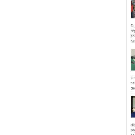
Do
ré
so
Mil
Un
ca
de
di
pr
co