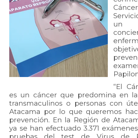
Cáncer
Servic
un 
concie
enfe
objetiv
preven
exame
Papil
“El Cá
es un cáncer que predomina en la
transmaculinos o personas con úte
Atacama por lo que queremos hace
prevención. En la Región de Atacam
ya se han efectuado 3.371 exámene
pruebas del test de Virus de