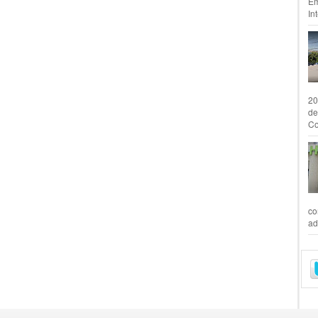
Em
In
20
de
Co
co
ad