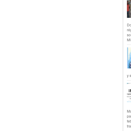
Do
ré
so
Mil
y 
Ma
pa
fe
tr