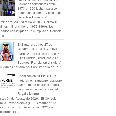
Soldados conscriptos entre
1973 y 1990 luchan para ser
reconocidos como "Víctimas de
Derechos Humanos"
mingo 28 de Enero de 2018.- Durante el
gimen militar chileno (1973-1990), los
ldados conscriptos que cumplían el Servicio
itar ...
El Santoral de hoy 27 de
Octubre recuerda a Gustavo
Lunes 27 de Octubre de 2014.-
San Gustavo, Abad, nació en
Bourges, Francia, en el siglo VI,
su vida es narrada por San Gregorio de Tour...
Fiscalización CPLT: GOREs
mejoran en transparencia, pero
aún no informan con claridad
cómo usan recursos como el
Royalty Minero
rtes 04 de Agosto de 2026.- El Consejo
ra la Transparencia (CPLT) realizó entre
brero y marzo su fiscalización 2026 de
ansparencia ...