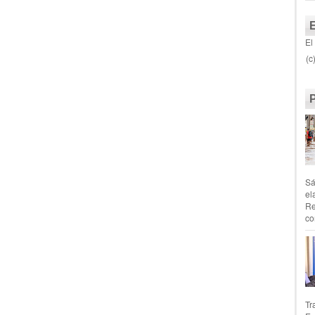
El
(c
Sá
el
Re
co
Tr