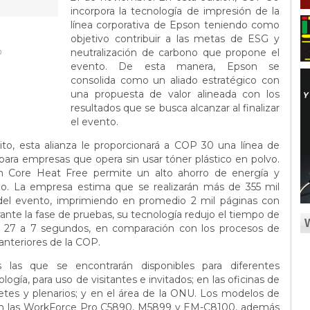
incorpora la tecnología de impresión de la
línea corporativa de Epson teniendo como
objetivo contribuir a las metas de ESG y
neutralización de carbono que propone el
evento. De esta manera, Epson se
consolida como un aliado estratégico con
una propuesta de valor alineada con los
resultados que se busca alcanzar al finalizar
el evento.
to, esta alianza le proporcionará a COP 30 una línea de
para empresas que opera sin usar tóner plástico en polvo.
ion Core Heat Free permite un alto ahorro de energía y
no. La empresa estima que se realizarán más de 355 mil
 del evento, imprimiendo en promedio 2 mil páginas con
nte la fase de pruebas, su tecnología redujo el tiempo de
e 27 a 7 segundos, en comparación con los procesos de
anteriores de la COP.
s las que se encontrarán disponibles para diferentes
logía, para uso de visitantes e invitados; en las oficinas de
tes y plenarios; y en el área de la ONU. Los modelos de
on las WorkForce Pro C5890, M5899 y EM-C8100, además