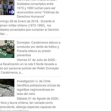
Soldados conscriptos entre
1973 y 1990 luchan para ser
reconocidos como "Víctimas de
Derechos Humanos"
mingo 28 de Enero de 2018.- Durante el
gimen militar chileno (1973-1990), los
ldados conscriptos que cumplían el Servicio
itar ...
Domeyko: Carabineros detuvo a
conductor por delito de tráfico y
Fiscalía obtuvo su prisión
preventiva
Viernes 31 de Julio de 2026.-
a fiscalización en la ruta 5 Norte llevada a
bo por personal policial del Retén Domeyko
 Carabineros, p...
Investigación U. de Chile
identifica poblaciones únicas de
lagartijas negroverdosas en
islas del cielo
Sábado 01 de Agosto de 2026.-
 flora y fauna chilena, tan variada como
rprendente, alberga especies capaces de
vir en los ecosistemas...