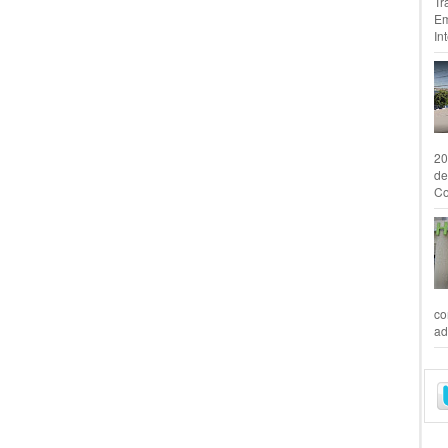
Tr
Em
In
20
de
Co
co
ad