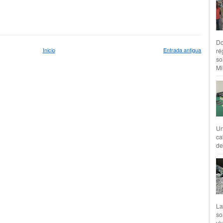
Do
Inicio
Entrada antigua
ré
so
Mil
Un
ca
de
La
so
vi