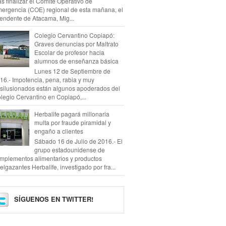
as finalizar el Comité Operativo de
ergencia (COE) regional de esta mañana, el
tendente de Atacama, Mig...
Colegio Cervantino Copiapó:
Graves denuncias por Maltrato
Escolar de profesor hacia
alumnos de enseñanza básica
Lunes 12 de Septiembre de
16.- Impotencia, pena, rabia y muy
silusionados están algunos apoderados del
legio Cervantino en Copiapó,...
Herbalife pagará millonaria
multa por fraude piramidal y
engaño a clientes
Sábado 16 de Julio de 2016.- El
grupo estadounidense de
mplementos alimentarios y productos
elgazantes Herbalife, investigado por fra...
SÍGUENOS EN TWITTER!