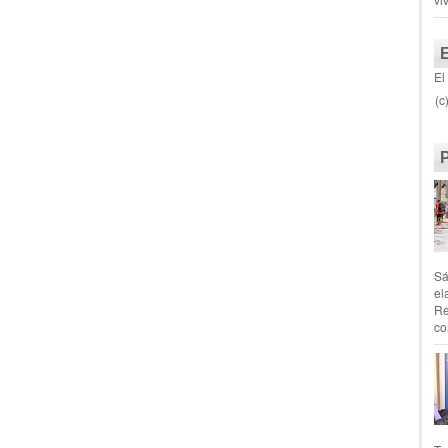
El
(c
Sá
el
Re
co