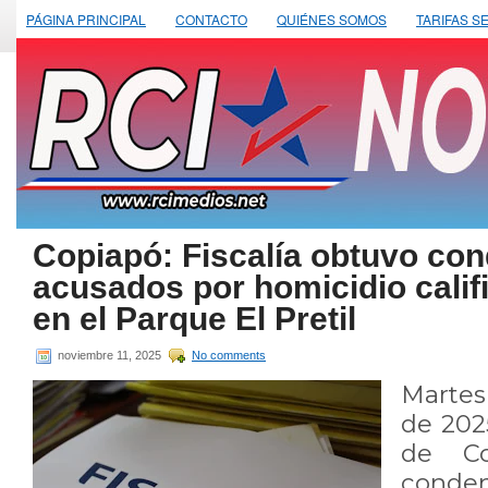
PÁGINA PRINCIPAL
CONTACTO
QUIÉNES SOMOS
TARIFAS S
Copiapó: Fiscalía obtuvo co
acusados por homicidio calif
en el Parque El Pretil
noviembre 11, 2025
No comments
Marte
de 2025
de Co
conden