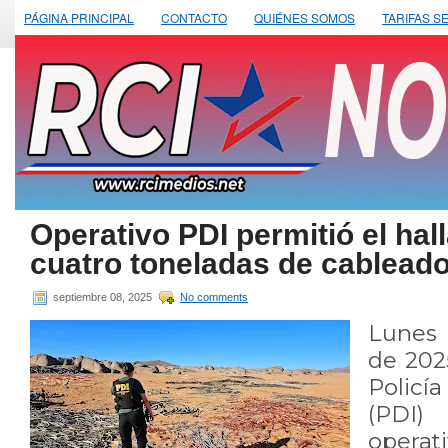
PÁGINA PRINCIPAL
CONTACTO
QUIÉNES SOMOS
TARIFAS S
Operativo PDI permitió el ha
cuatro toneladas de cablead
septiembre 08, 2025
No comments
Lunes
de 202
Policí
(PDI)
operat