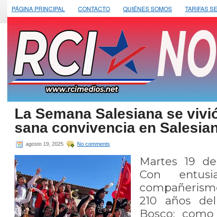
PÁGINA PRINCIPAL
CONTACTO
QUIÉNES SOMOS
TARIFAS S
La Semana Salesiana se vivió
sana convivencia en Salesia
agosto 19, 2025
No comments
Martes 19 de
Con entusi
compañerismo
210 años del
Bosco; como 